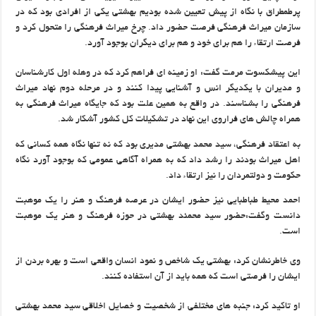
پرطمطراق با نگاه از پیش تعیین شده بودیم بهشتی یکی از افرادی بود که در
سازمان میراث فرهنگی فرصت حضور داد. چرخ میراث فرهنگی را متحول کرد و
فرصت ارتقاء را هم برای خود و هم برای دیگران بوجود آورد.
این پیشکسوت مرمت گفت: او زمینه ای فراهم کرد که در وهله اول کارشناسان
و مدیران با یکدیگر انس و آشنایی پیدا کنند و در مرحله دوم نهاد میراث
فرهنگی را بشناسند. در واقع به همین علت بود که جایگاه میراث فرهنگی به
همراه چالش های فراروی این نهاد در تشکیلات کل کشور آشکار شد.
به اعتقاد فرهنگی، سید محمد بهشتی مدیری بود که نه تنها نگاه همه کسانی که
اهل میراث بودند را رشد داد که به همراه آگاهی عمومی که بوجود آورد نگاه
حکومت و دولتمردان را نیز ارتقاء داد.
احمد محیط طباطبایی نیز حضور ایشان در عرصه فرهنگ و هنر را یک موهبت
دانست وگفت:حضور سید محمئد بهشتی در حوزه فرهنگ و هنر یک موهبت
است.
وی خاطرنشان کرد: بهشتی یک شاخص و نمود انسان واقعی است و بهره بردن از
ایشان را فرصتی است که همه باید از آن استفاده کنند.
او تاکید کرد: جنبه های مختلفی از شخصیت و خصایل اخلاقی سید محمد بهشتی