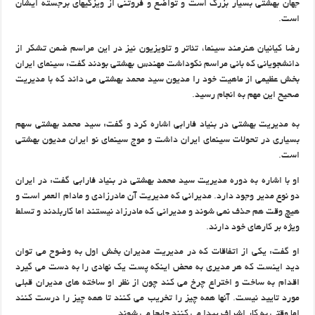
جهان بهشتی بسیار بزرگ است و تواضع و فروتنی از ویزگیهای برجسته ایشان
است.
رضا کیانیان هنرمند سینما، تئاتر و تلویزیون نیز در این مراسم ضمن تشکر از
دانشجویانی که بانی مراسم نکوداشت مهندس بهشتی بودند گفت: سینمای ایران
بخش عظیمی از ماهیت خود را مدیون سید محمد بهشتی می داند که با مدیریت
صحیح این مهم به انجام رسید.
به مدیریت بهشتی در بنیاد فارابی اشاره کرد و گفت: سید محمد بهشتی سهم
بسیاری در تحولات سینمای ایران داشت و موج سینمای نو ایران مدیون بهشتی
است.
او با اشاره به دوره مدیریت سید محمد بهشتی در بنیاد فارابی گفت: در ایران
دو نوع مدیر وجود دارد. مدیرانی که مدیریت آن مادرزادی و مادام العمر است و
هیچ وقت هم حذف نمی شوند و مدیرانی که مادرزاد نیستند اما کاربلدند و تسلط
ویژه بر کارهای خود دارند.
او گفت: یکی از اتفاقات که در مدیریت مدیران بخش اول به وضوح می توان
دید اینست که هر مدیری به محض اینکه پست یک نهادی را به دست می گیرد
اقدام به ساخت و اختراع چرخ می کند چون از نظر او ساخته های مدیران قبلی
مورد تایید نیست. آنها همه چیز را تخریب می کنند تا همه چیز را درست کنند
اما وقتی به کار اشراف پیدا می کنند جابجا می شوند.