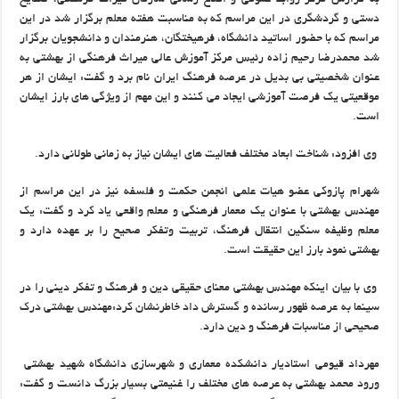
به گزارش مرکز روابط عمومی و اطلاع رسانی سازمان میراث فرهنگی، صنایع
دستی و گردشگری در این مراسم که به مناسبت هفته معلم برگزار شد در این
مراسم که با حضور اساتید دانشگاه، فرهیختگان، هنرمندان و دانشجویان برگزار
شد محمدرضا رحیم زاده رئیس مرکز آموزش عالی میراث فرهنگی از بهشتی به
عنوان شخصیتی بی بدیل در عرصه فرهنگ ایران نام برد و گفت: ایشان از هر
موقعیتی یک فرصت آموزشی ایجاد می کنند و این مهم از ویژگی های بارز ایشان
است.
وی افزود: شناخت ابعاد مختلف فعالیت های ایشان نیاز به زمانی طولانی دارد.
شهرام پازوکی عضو هیات علمی انجمن حکمت و فلسفه نیز در این مراسم از
مهندس بهشتی با عنوان یک معمار فرهنگی و معلم واقعی یاد کرد و گفت: یک
معلم وظیفه سنگین انتقال فرهنگ، تربیت وتفکر صحیح را بر عهده دارد و
بهشتی نمود بارز این حقیقت است.
وی با بیان اینکه مهندس بهشتی معنای حقیقی دین و فرهنگ و تفکر دینی را در
سینما به عرصه ظهور رسانده و گسترش داد خاطرنشان کرد:مهندس بهشتی درک
صحیحی از مناسبات فرهنگ و دین دارد.
مهرداد قیومی استادیار دانشکده معماری و شهرسازی دانشگاه شهید بهشتی
ورود محمد بهشتی به عرصه های مختلف را غنیمتی بسیار بزرگ دانست و گفت: