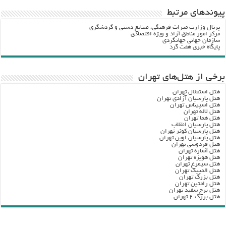
پيوندهاي مرتبط
پرتال وزارت ميراث فرهنگي، صنایع دستی و گردشگري
مرکز امور مناطق آزاد و ویژه اقتصادی
سازمان جهانی جهانگردی
پایگاه خبری هفت گرد
برخی از هتل‌های تهران
هتل استقلال تهران
هتل پارسیان آزادی تهران
هتل اسپیناس تهران
هتل لاله تهران
هتل هما تهران
هتل پارسیان انقلاب
هتل پارسیان کوثر تهران
هتل پارسیان اوین تهران
هتل فردوسی تهران
هتل آساره تهران
هتل هویزه تهران
هتل سیمرغ تهران
هتل المپیک تهران
هتل بزرگ تهران
هتل رامتین تهران
هتل برج سفید تهران
هتل بزرگ ۲ تهران