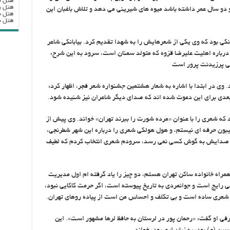
هتل ب
هتل ر
و دو سال عمر داشته باشد میوه های شیرینی می دهد و تلاش باغبان این
هتل ب
هتل بزرگ
کی بود که وی یکی از شعرهایش را به شهدا تقدیم کرد. بیابانکی شاعر
 درباره اهلیت علیرضا قزوه که متولد سمنان است، سرود به این شرح:
لی پرزیدنت پرور است
وی در ابتدا با اشاره به شعار هشتمین جشنواره شعر فجر، اظهار کرد:
دی برای این دعوت شده اند که صدای دیگر شاعران نیز شنیده شود.
 که شعری را با عنوان «مرده شورت را ببرند تهران» خواند. وی پیش از
ن حرفه ای نیستم، و هول هولکی شعری را درباره این شهر شطرنجی،
د و صدایش به گوش کسی نمی رسد، سرودم شعری انتخاب کردم که لطیف
راه خانواده ساکن تهران هستم، دو چیز را یاد گرفته ام اول مدیریت
ی رایج است و جوانمردی به تاریخ پیوسته است، اگر حرمت کاکایی نبود،
شعری ساده است و بی تکلف و احساس من است از پیاده روهای تهران.
رفی او گفت: «رحمان پور در لرستان به حافظ لرها مشهور است». این