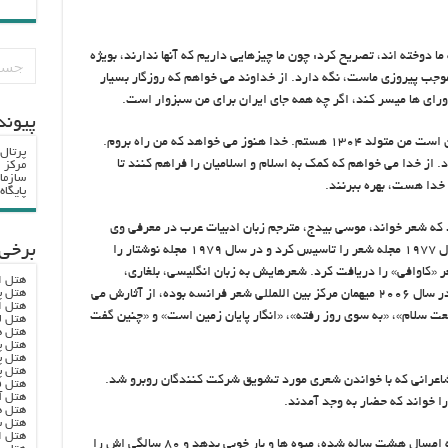
 دوخته اند، تصریح کرد: چون ما چیزهایی داریم که آنها ندارند، بویژه
 موجب پیروزی ماست، نگه دارد. از خداوند می خواهم که روزگار بسیار
رای ها میسر کند، اگر چه همه جای ایران برای من سبزوار است.
پيوند
سبزواری در پایان تصریح کرد: الان روزگار پیری من است من متولد ۱۳۰۴ هستم. خدا هنوز می خواهد که من راه بروم.
پرتال
ز خدا می خواهم که کمک به اسلام و اسلامیان را فراهم کنند تا
مرکز ا
سازما
ه خدا هست، بهره ببرنند.
پایگا
 که شعر خواند، موسی بیدج، مترجم زبان ادبیات عرب در معرفی وی
برخی 
گفت: سلام رفعت در سال ۱۹۵۲ به دنیا آمد در سال ۱۹۷۷ مجله شعر را تاسیس کرد و در سال ۱۹۷۹ مجله نوشتار را
ایزه بین المللی شعر «کاوافی» را دریافت کرد. شعرهایش به زبان انگلیسی، بلغاری،
هتل ا
هتل پ
کرواتی، ایتالیایی، اسپایی و … ترجمه شده است. در سال ۲۰۰۶ میهمان مرکز بین اللمللی شعر فرانسه بوده، از آثارش می
هتل ا
 سلام»، «به سوی روز رفته»، «انگار پایان زمین است» و «چنین گفت
هتل ل
هتل ه
هتل پ
هتل پ
هتل پ
 شاعرانی که با خواندن شعری مورد تشویق شرکت کنندگان روبرو شد.
هتل ف
هتل آ
ا خواند که حضار به وجد آمدند.
هتل ه
هتل س
هتل ا
علیرضا قزوه: ابراز امیدواری که درخت شعر فجر که امسال هشت ساله شده، میوه ها و بار خوبی بدهد و ۸۰ سالگی اش را