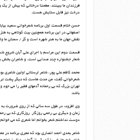
فرزندان ما ببینند، مطمئنا درختانی که بیش از یک 
درخت نیز قابل ستایش هست.
حسن ختام قسمت اول برنامه شعرخوانی سعید بیابان
اصفهانی در این برنامه همچنین بیت کوتاهی به طنز
نقش جهان ما به هنر شهره است و گز / سمنان ما و
قسمت دوم این مراسم با اجرای علی آبان شروع شد. 
شعار جشنواره چند صدایی است، و شاعران بخش بع
محمد کاظم علی پور، شاعر لرستانی اولین شاعری بود
شعرخوانی گفت: من مدت هاست که دیگر پشت تریبو
تهران بزرگ که بی رحمانه آدمهای فقیر را می جو
باشد.
وی افزود: در طول سه سالی که از روی ضرورت به هم
زمان و دیگری بی رحمی روزگار. روزگاری که بی رحم
دوست نداشتم شعر بخوانم اما شعری که می خوانم 
شاعر بعدی احمد انصاری بود که مجری برنامه در مع