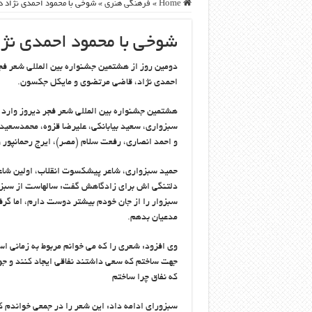
Home
»
فرهنگی هنری
»
شوخی با محمود احمدی نژاد 
شوخی با محمود احمدی نژا
دومین روز از هشتمین جشنواره بین المللی شعر فجر
احمدی نژاد، قاضی مرتضوی و مایکل جکسون.
هشتمین جشنواره بین المللی شعر فجر دیروز وارد د
سبزواری، سعید بیابانکی، علیرضا قزوه، محمدسعید م
و احمد انصاری، رفعت سلام (مصر)، ایرج رحمانپور و
حمید سبزواری، شاعر پیشکسوت انقلاب، اولین شاعر
دلتنگی اش برای زادگاهش گفت: سالهاست از سبزوا
سبزوار را از جان خودم بیشتر دوست دارم، اما گرف
مدعیان بدهم.
وی افزود: شعری را که می خوانم مربوط به زمانی ا
جهت ساختم که سعی داشتند نفاقی ایجاد کنند و جوان
که نفاق چرا ساختم
سبزورای ادامه داد: این شعر را در جمعی خواندم که 