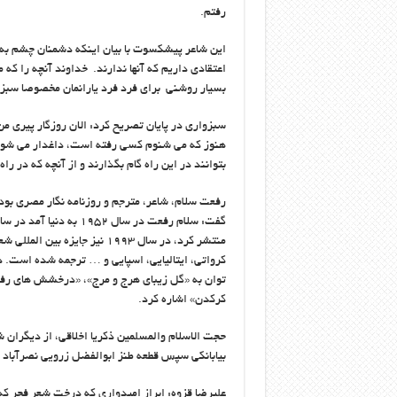
رفتم.
این شاعر پیشکسوت با بیان اینکه دشمنان چشم به ما
اعتقادی داریم که آنها ندارند. خداوند آنچه را که
بسیار روشنی برای فرد فرد یارانمان مخصوصا سبزو
هنوز که می شنوم کسی رفته است، داغدار می شود. ا
بتوانند در این راه گام بگذارند و از آنچه که در را
رفعت سلام، شاعر، مترجم و روزنامه نگار مصری بود
منتشر کرد، در سال ۱۹۹۳ نیز ج
توان به «گل زیبای هرج و مرج»، «درخشش های رفعت
کرکدن» اشاره کرد.
حجت الاسلام والمسلمین ذکریا اخلاقی، از دیگران
بیابانکی سپس قطعه طنز ابوالفضل زرویی نصرآباد ر