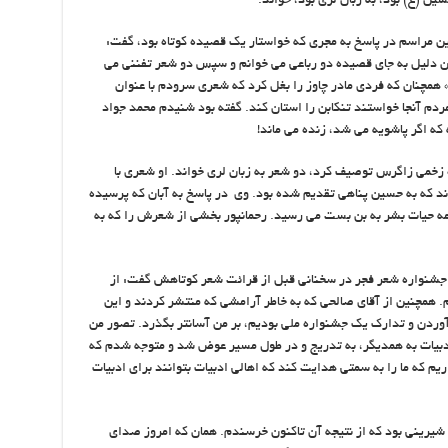
ین (ع) بود، به زبان لری بود، خواند.
ن مراسم در پاسخ به مجری که خواستار یک قصیده کوتاه بود، گفت:
ن دلیل به جای قصیده دو رباعی می خوانم و سپس دو شعر تفننی می
» همچنان که فردی مادر چاوز را بغل کرد که شعری سرودم با عنوان
ردم آنجا خواستند تنکابن را استان کند. گفته بود شنیدم محمد جواد
ه اگر پاشویه می شد، زنده می ماند!
ره زخمی زاگرس توصیف کرد، دو شعر به زبان لری خواند. او شعری با
ند که به حسین پناهی تقدیم شده بود. وی در پاسخ به آبان که پرسیده
امه حیات بشر به بن بست می رسید. رحمانپور بخشی از شعرش را که به
ین جشنواره شعر فجر در سخنانی قبل از قرائت شعر کوتاهش گفت: از
. همچنین از آقای صالحی که به خاطر آرامشی که منتشر کردند و این
ردن و تدارک یک جشنواره ملی بودیم، بر من آسانتر بگذرد. تصور من
دبیات به همدیگر، به تدریج و در طول مسیر عوض شد و متوجه شدم که
اریم که ما را به سمتی هدایت کند که اهالی ادبیات بتوانند برای ادبیات
و شیرینی بود که از نتیجه آن تاکنون خرسندم. همان که امروز صدای