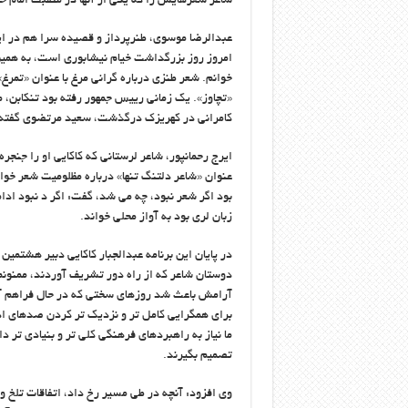
شاعر شعرهایش را که یکی از آنها در منقبت امام حس
عبدالرضا موسوی، طنرپرداز و قصیده سرا هم در ای
امروز روز بزرگداشت خیام نیشابوری است، به همی
خوانم. شعر طنزی درباره گرانی مرغ با عنوان «تمرغ
«تچاوز». یک زمانی رییس جمهور رفته بود تنکابن، م
کامرانی در کهریزک درگذشت، سعید مرتضوی گفته ک
ایرج رحمانپور، شاعر لرستانی که کاکایی او را جنج
عنوان «شاعر دلتنگ تنها» درباره مظلومیت شعر خوا
بود اگر شعر نبود، چه می شد، گفت: اگر د نبود اد
زبان لری بود به آواز محلی خواند.
در پایان این برنامه عبدالجبار کاکایی دبیر هشتم
دوستان شاعر که از راه دور تشریف آوردند، ممنونم
آرامش باعث شد روزهای سختی که در حال فراهم آو
برای همگرایی کامل تر و نزدیک تر کردن صدهای ا
ما نیاز به راهبردهای فرهنگی کلی تر و بنیادی تر د
تصمیم بگیرند.
وی افزود: آنچه در طی مسیر رخ داد، اتفاقات تلخ 