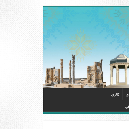
دی
گالری
خی