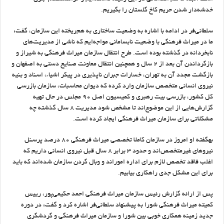
خدشه‌دار شدن حریم کاخ گلستان را بگیریم.
سلطانی‌فر در ادامه با اشاره به وضعیت ساختاری به هم‌ریخته این سازمان، گفت:
ما در میراث فرهنگی با وضعیت نابسامانی مواجه‌ایم که ناشی از مدیریت‌های
نابخردانه در گذشته بوده است. طرح انتقال سازمان میراث فرهنگی به شیراز و
بازگرداندن آن بعد از ۲ سال و همچنین انتقال معاونت صنایع دستی به اصفهان و
بازگشت مجدد آن به تهران، خسارات جبران ناپذیری در پیکر اشیاء، اسناد و بنیه
نیروی انسانی متخصص سازمان وارد کرده که دیوان محاسبات، سازمان بازرسی
کل کشور، بازرسی بیت رهبری و کمیسیون اصل ۹۰ مجلس در حال تهیه
گزارش‌هایی از این موضوع‌اند تا مشخص شود مدیریت ۸ سال گذشته چه
مشکلاتی برای سازمان میراث فرهنگی ایجاد کرده است.
بهگفته او امروز در سازمان کاملا تخصصی میراث فرهنگی ۸۰ درصد پرسنل
نیروهای غیرمتخصص‌اند و حدود ۳ برابر ۸ سال قبل نیروی انسانی داریم که
اغلب فاقد تخصص لازم برای اداره اموراند و وبال گردن سازمان شده‌اند که باید
برای این مشکل جدی راهکاری بیابیم.
پس از ارائه گزارش رئیس سازمان میراث فرهنگی احمد حکیمی‌پور، رییس
کمیته میراث فرهنگی شورا به پیشنهاد سلطانی‌فر اشاره کرد و گفت: در دوره
جدید زمینه همکاری خوبی بین شورا و سازمان میراث فرهنگی و گردشگری