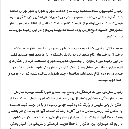
رئیس کمیسیون سلامت،‌محیط زیست و خدمات شهری شورای شهر تهران ادامه
داد: آمارها نشان می‌دهد که سهم ما در حوزه میراث فرهنگی و گردشگری سهم
خوبی نیست. ما می‌توانیم از ظرفیت نظام سلامت که قبل از انقلاب نیز مورد نظر
کشورهای حاشیه خلیج‌فارس بود، استفاده بهینه ببریم و در این زمینه توریست
جذب کنیم.
محمد حقانی، رئیس کمیته محیط زیست شورا هم در ادامه با اشاره به اینکه
برخی از درخت‌های کاخ سعدآباد به دلایلی خشک و الزاما باید قطع می‌شد گفت:
در این زمینه نیز می‌توان از پتانسیل مدیریت شهری استفاده کرد و راهکارهای
لازم برای ساماندهی فضای سبز اماکن تاریخی پیش‌بینی شود. ضمن اینکه در
جلوی در ورودی کاخ سعدآباد، ساختمان چند طبقه‌ای ساخته شده که این موضوع
اصلا خوب نیست.
رئیس سازمان میراث فرهنگی در پاسخ به اعضای شورا گفت: بودجه سازمان
میراث فرهنگی پاسخگوی کمتر از ۵ درصد نیاز سالانه این سازمان است. جدا از
اماکن تاریخی نفیس و بزرگ که به ثبت جهانی رسیده و یا در نوبت ثبت هستند،
یا اماکنی که ارزشی معادل با این آثار دارند که تعداد آنها شاید ۵۰۰ اثر باشد و
وظیفه حفظ آنها با دولت است، هزاران مکان تاریخی ثبت شده دیگر در کشور
داریم که می‌توان این اماکن را با حفظ هویت فرهنگی و تاریخی در اختیار بخش