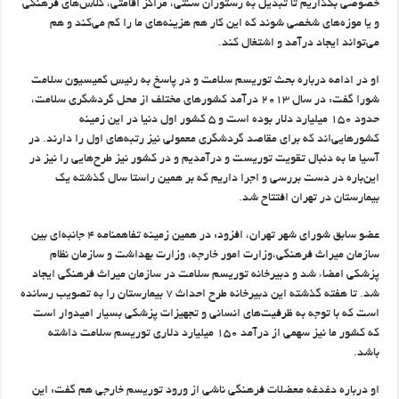
خصوصی بگذاریم تا تبدیل به رستوران سنتی، مراکز اقامتی، کلاس‌های فرهنگی
و یا موزه‌های شخصی شوند که این کار هم هزینه‌های ما را کم می‌کند و هم
می‌تواند ایجاد درآمد و اشتغال کند.
او در ادامه درباره بحث توریسم سلامت و در پاسخ به رئیس کمیسیون سلامت
شورا گفت: در سال ۲۰۱۳ درآمد کشورهای مختلف از محل گردشگری سلامت،
حدود ۱۵۰ میلیارد دلار بوده است و ۵ کشور اول دنیا در این زمینه
کشورهایی‌اند که برای مقاصد گردشگری معمولی نیز رتبه‌های اول را دارند. در
آسیا ما به دنبال تقویت توریست و درآمدیم و در کشور نیز طرح‌هایی را نیز در
این‌باره در دست بررسی و اجرا داریم که بر همین راستا سال گذشته یک
بیمارستان در تهران افتتاح شد.
عضو سابق شورای شهر تهران، افزود: در همین زمینه تفاهمنامه ۴ جانبه‌ای بین
سازمان میراث فرهنگی،‌وزارت امور خارجه، وزارت بهداشت و سازمان نظام
پزشکی امضاء شد و دبیرخانه توریسم سلامت در سازمان میراث فرهنگی ایجاد
شد. تا هفته گذشته این دبیرخانه طرح احداث ۷ بیمارستان را به تصویب رسانده
است که با توجه به ظرفیت‌های انسانی و تجهیزات پزشکی بسیار امیدوار است
که کشور ما نیز سهمی از درآمد ۱۵۰ میلیارد دلاری توریسم سلامت داشته
باشد.
او درباره دغدغه معضلات فرهنگی ناشی از ورود توریسم خارجی هم گفت: این