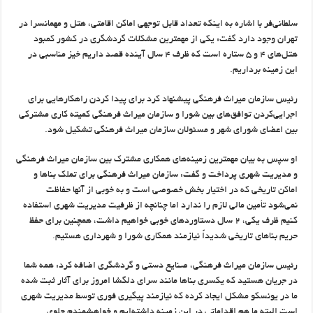
سلطانی‌فر با اشاره به اینکه تعداد قابل توجهی اماکن اقامتی، هتل و مهمانسرا در
تهران وجود دارد گفت: یکی از مهمترین مشکلات گردشگری در کشور کمبود
هتل‌های ۴ و ۵ ستاره است که ظرف ۴ سال آینده قصد داریم خیز مناسبی در
این زمینه برداریم.
رئیس سازمان میراث فرهنگی پیشنهاد کرد برای پیدا کردن راهکارهایی برای
اجرایی‌کردن توافق‌های بین شورا و سازمان میراث فرهنگی کمیته کاری مشترکی
بین اعضای شورای شهر و مسئولان سازمان میراث فرهنگی تشکیل شود.
او سپس به بیان مهمترین زمینه‌های همکاری مشترک بین سازمان میراث فرهنگی
و مدیریت شهری پرداخت و گفت: سازمان میراث فرهنگی برای تملک بناها و
اماکن تاریخی که در اختیار بخش خصوصی است و به خوبی از آنها حفاظت
نمی‌شود تأمین مالی لازم را ندارد اما چنانچه از ظرفیت مدیریت شهری استفاده
کنیم ظرف یکی، ۲ سال دستاوردهای خوبی خواهیم داشت، همچنین برای حفظ
حریم بناهای تاریخی شدیداً نیازمند همکاری شورا و شهرداری هستیم.
رئیس سازمان میراث فرهنگی، صنایع دستی و گردشگری اضافه کرد: همه شما
در جریان هستید که یکسری بناها مانند سرای دلگشا امروز برای آثار ثبت شده
ما در یونسکو مشکل ایجاد کرده که نیازمند پیگیری فوری توسط مدیریت شهری
است البته ما هم اقداماتی در این زمینه داشته‌ایم و خواهشمندم جلوی