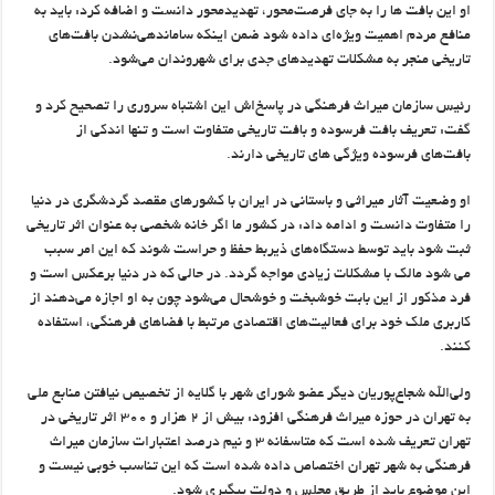
او این بافت ها را به جای فرصت‌محور، تهدیدمحور دانست و اضافه کرد: باید به
منافع مردم اهمیت ویژه‌ای داده شود ضمن اینکه ساماندهی‌نشدن بافت‌های
تاریخی منجر به مشکلات تهدیدهای جدی‌ برای شهروندان می‌شود.
رئیس سازمان میراث فرهنگی در پاسخ‌اش این اشتباه سروری را تصحیح کرد و
گفت: تعریف بافت فرسوده و بافت تاریخی متفاوت است و تنها اندکی از
بافت‌های فرسوده ویژگی های تاریخی دارند.
او وضعیت آثار میراثی و باستانی در ایران با کشورهای مقصد گردشگری در دنیا
را متفاوت دانست و ادامه داد: در کشور ما اگر خانه شخصی به عنوان اثر تاریخی
ثبت شود باید توسط دستگاه‌های ذیربط حفظ و حراست شوند که این امر سبب
می شود مالک با مشکلات زیادی مواجه گردد. در حالی که در دنیا برعکس است و
فرد مذکور از این بابت خوشبخت و خوشحال می‌شود چون به او اجازه می‌دهند از
کاربری ملک خود برای فعالیت‌های اقتصادی مرتبط با فضاهای فرهنگی، استفاده
کنند.
ولی‌الله شجاع‌پوریان دیگر عضو شورای شهر با گلایه از تخصیص نیافتن منابع ملی
به تهران در حوزه میراث فرهنگی افزود: بیش از ۲ هزار و ۳۰۰ اثر تاریخی در
تهران تعریف شده است که متاسفانه ۳ و نیم درصد اعتبارات سازمان میراث
فرهنگی به شهر تهران اختصاص داده شده است که این تناسب خوبی نیست و
این موضوع باید از طریق مجلس و دولت پیگیری شود.