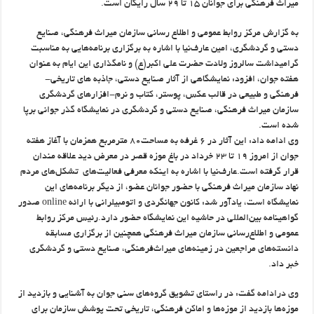
میراث فرهنگی برای جوانان ۱۵ تا ۲۹ سال رایگان است.
به گزارش مرکز روابط عمومی و اطلاع رسانی سازمان میراث فرهنگی، صنایع
دستی و گردشگری، امین عارف‌نیا با اشاره به برگزاری برنامه‌هایی به مناسبت
گرامیداشت سالروز ولادت حضرت علی اکبر(ع) و نامگذاری این ایام به عنوان
هفته جوان، افزود: نمایشگاهی از آثار صنایع دستی، جاذبه های تاریخی-
فرهنگی و طبیعی در قالب عکس، پوستر، کتاب و نرم-افزارهای گردشگری
سازمان میراث فرهنگی، صنایع دستی و گردشگری در نمایشگاه گذر جوانی برپا
شده است.
وی ادامه داد: این آثار در 6 غرفه به مساحت80 مترمربع همزمان با آغاز هفته
جوان از امروز 19 تا 23 خرداد در باغ موزه قصر در معرض دید علاقه مندان
قرار گرفته است.عارف‌نیا با اشاره به اینکه معرفی فعالیت‌های تشکل‌های مردم
نهاد سازمان میراث فرهنگی با حضور جوانان عضو، از دیگر برنامه‌های این
نمایشگاه است، یادآور شد: کانون جهانگردی و اتومبیلرانی با ارائه online صدور
گواهینامه بین‌المللی در حاشیه این نمایشگاه حضور دارد.رئیس مرکز روابط
عمومی و اطلاع‌رسانی سازمان میراث فرهنگی همچنین از برگزاری مسابقه
دانسته‌های مراجعین در زمینه‌های میراث‌فرهنگی، صنایع دستی و گردشگری
خبر داد.
وی درادامه گفت: در راستای تشویق گروه‌های سنی جوان به آشنایی و بازدید از
موزه‌ها بازدید از موزه‌ها و اماکن فرهنگی، تاریخی تحت پوشش سازمان برای