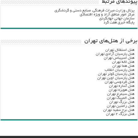
پيوندهاي مرتبط
پرتال وزارت ميراث فرهنگي، صنایع دستی و گردشگري
مرکز امور مناطق آزاد و ویژه اقتصادی
سازمان جهانی جهانگردی
پایگاه خبری هفت گرد
برخی از هتل‌های تهران
هتل استقلال تهران
هتل پارسیان آزادی تهران
هتل اسپیناس تهران
هتل لاله تهران
هتل هما تهران
هتل پارسیان انقلاب
هتل پارسیان کوثر تهران
هتل پارسیان اوین تهران
هتل فردوسی تهران
هتل آساره تهران
هتل هویزه تهران
هتل سیمرغ تهران
هتل المپیک تهران
هتل بزرگ تهران
هتل رامتین تهران
هتل برج سفید تهران
هتل بزرگ ۲ تهران