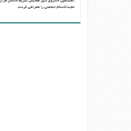
المسلمین خسروی دبیر همایش تکریم خادمان قرآن ک
حجت‌الاسلام حشمتی را همراهی کردند.