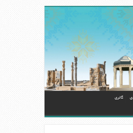
دی
گالری