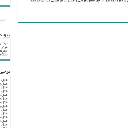
ریم و تعدادی از چهره‌های قرآنی و مدیران فرهنگی در این بازدید
پيوند
پرتال
مرکز ا
سازما
پایگا
برخی 
هتل ا
هتل پ
هتل ا
هتل ل
هتل ه
هتل پ
هتل پ
هتل پ
هتل ف
هتل آ
هتل ه
هتل س
هتل ا