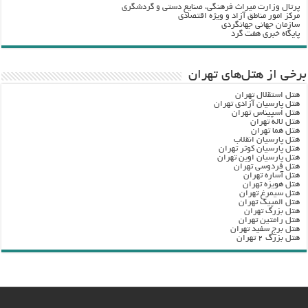
پرتال وزارت ميراث فرهنگي، صنایع دستی و گردشگري
مرکز امور مناطق آزاد و ویژه اقتصادی
سازمان جهانی جهانگردی
پایگاه خبری هفت گرد
برخی از هتل‌های تهران
هتل استقلال تهران
هتل پارسیان آزادی تهران
هتل اسپیناس تهران
هتل لاله تهران
هتل هما تهران
هتل پارسیان انقلاب
هتل پارسیان کوثر تهران
هتل پارسیان اوین تهران
هتل فردوسی تهران
هتل آساره تهران
هتل هویزه تهران
هتل سیمرغ تهران
هتل المپیک تهران
هتل بزرگ تهران
هتل رامتین تهران
هتل برج سفید تهران
هتل بزرگ ۲ تهران