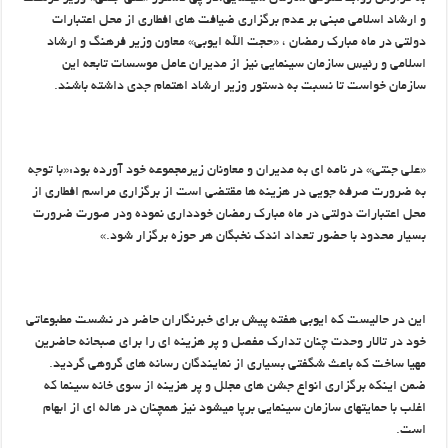
و ارشاد اسلامی مبنی بر عدم برگزاری ضیافت های افطاری از محل اعتبارات
دولتی در ماه مبارک رمضان ، «حجت الله ایوبی» معاون وزیر فرهنگ و ارشاد
اسلامی و رئیس سازمان سینمایی نیز از مدیران عامل موسسات تابعه این
سازمان خواست تا نسبت به دستور وزیر ارشاد اهتمام جدی داشته باشند.
«علی جنتی» در نامه ای به مدیران و معاونان زیرمجموعه خود آورده بود:«با توجه
به ضرورت صرفه جویی در هزینه ها مقتضی است از برگزاری مراسم افطاری از
محل اعتبارات دولتی در ماه مبارک رمضان خودداری نموده ودر صورت ضرورت
بسیار محدود با حضور تعداد اندک نخبگان هر حوزه برگزار شود.»
این در حالیست که ایوبی هفته پیش برای خبرنگاران حاضر در نشست مطبوعاتی
خود در تالار وحدت چنان تدارک مفصل و پر هزینه ای را برای صبحانه حاضرین
مهیا ساخت که باعث شگفتی بسیاری از نمایندگان رسانه های گروهی گردید.
ضمن اینکه برگزاری انواع جشن های مجلل و پر هزینه از سوی خانه سینما که
اغلب با حمایتهای سازمان سینمایی برپا میشود نیز همچنان در هاله ای از ابهام
است.