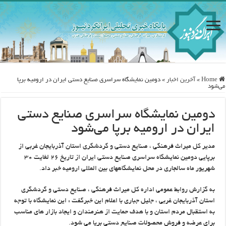
Home
»
آخرین اخبار
»
دومين نمايشگاه سراسري صنايع دستي ايران در اروميه برپا
مي‌شود
دومين نمايشگاه سراسري صنايع دستي
ايران در اروميه برپا مي‌شود
مدير كل ميراث فرهنگي ، صنايع دستي و گردشگري استان آذربايجان غربي از
برپايي دومين نمايشگاه سراسري صنایع دستی ايران از تاريخ ۲۶ لغايت ۳۰
شهريور ماه سالجاري در محل نمايشگاههاي بين المللی اروميه خبر داد.
به گزارش روابط عمومي اداره كل ميراث فرهنگي ، صنايع دستي و گردشگري
استان آذربايجان غربي ، جليل جباري با اعلام اين خبرگفت : اين نمايشگاه با توجه
به استقبال مردم استان و با هدف حمايت از هنرمندان و ايجاد بازار هاي مناسب
براي عرضه و فروش محصولات صنايع دستي برپا مي شود.