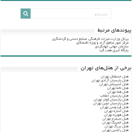
پيوندهاي مرتبط
پرتال وزارت ميراث فرهنگي، صنایع دستی و گردشگري
مرکز امور مناطق آزاد و ویژه اقتصادی
سازمان جهانی جهانگردی
پایگاه خبری هفت گرد
برخی از هتل‌های تهران
هتل استقلال تهران
هتل پارسیان آزادی تهران
هتل اسپیناس تهران
هتل لاله تهران
هتل هما تهران
هتل پارسیان انقلاب
هتل پارسیان کوثر تهران
هتل پارسیان اوین تهران
هتل فردوسی تهران
هتل آساره تهران
هتل هویزه تهران
هتل سیمرغ تهران
هتل المپیک تهران
هتل بزرگ تهران
هتل رامتین تهران