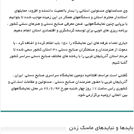
وي مساعدتهاي مسئولين استاني را بسار بااهميت دانسته و افزود: حمايتهاي
استاندار محترم استان و دستگاههاي همكار در اين زمينه موجب شده تا بتوانيم
با برپايي چنين نمايشگاههايي ضمن معرفي صنايع دستي و هنرهاي سنتي كشور ،
برنامه ريزي هاي خوبي براي توسعه گردشگري و اقتصادي استان انجام دهيم.
جباري تعداد غرفه هاي اين نمايشگاه را ۱۵۰ باب اعلام كرده و اضافه كرد : با
دعوت از هنرمندان و صنعتگران صنايع دستي ۳۰ استان كشور سعي شده تا
مردم استان آذربايجان غربي را با رشته هاي مختلف صنايع دستي سراسر كشور
آشنا کنیم.
گفتني است مراسم افتتاحيه دومين نمايشگاه سراسري صنايع دستي ايران ـ‌
آذربايجان غربي با حضور هنرمندان صنايع دستي ، مسئولين و مقامات استــاني و
كشوري راس ساعت ۱۷ روز چهار شنبه مورخ ۲۶/۶/۹۳ در محل نمايشگاههاي
بين المللي اروميه برگزارمي شود.
باید‌ها و نبایدهای ماسک زدن