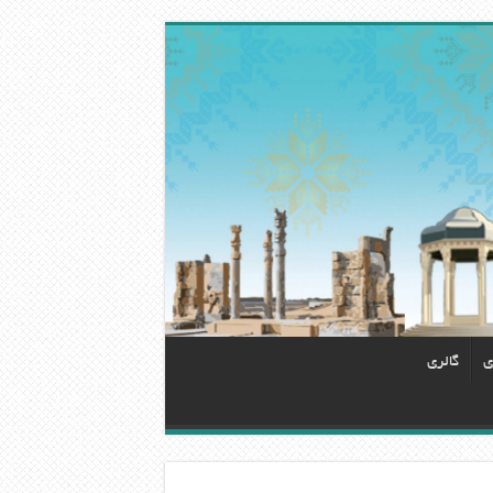
ی
گالری