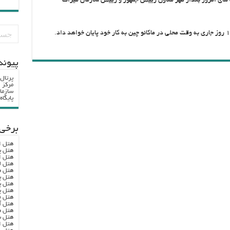
شد روزنامه China Daily از برنامه های امروز بعداز ظهر معاون رییس جمهور و رییس سازمان میراث
پيوند
پرتال
مرکز ا
سازما
پایگا
برخی 
هتل ا
هتل پ
هتل ا
هتل ل
هتل ه
هتل پ
هتل پ
هتل پ
هتل ف
هتل آ
هتل ه
هتل س
هتل ا