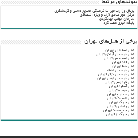
پيوندهاي مرتبط
پرتال وزارت ميراث فرهنگي، صنایع دستی و گردشگري
مرکز امور مناطق آزاد و ویژه اقتصادی
سازمان جهانی جهانگردی
پایگاه خبری هفت گرد
برخی از هتل‌های تهران
هتل استقلال تهران
هتل پارسیان آزادی تهران
هتل اسپیناس تهران
هتل لاله تهران
هتل هما تهران
هتل پارسیان انقلاب
هتل پارسیان کوثر تهران
هتل پارسیان اوین تهران
هتل فردوسی تهران
هتل آساره تهران
هتل هویزه تهران
هتل سیمرغ تهران
هتل المپیک تهران
هتل بزرگ تهران
هتل رامتین تهران
هتل برج سفید تهران
هتل بزرگ ۲ تهران