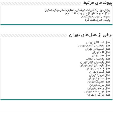
پيوندهاي مرتبط
پرتال وزارت ميراث فرهنگي، صنایع دستی و گردشگري
مرکز امور مناطق آزاد و ویژه اقتصادی
سازمان جهانی جهانگردی
پایگاه خبری هفت گرد
برخی از هتل‌های تهران
هتل استقلال تهران
هتل پارسیان آزادی تهران
هتل اسپیناس تهران
هتل لاله تهران
هتل هما تهران
هتل پارسیان انقلاب
هتل پارسیان کوثر تهران
هتل پارسیان اوین تهران
هتل فردوسی تهران
هتل آساره تهران
هتل هویزه تهران
هتل سیمرغ تهران
هتل المپیک تهران
هتل بزرگ تهران
هتل رامتین تهران
هتل برج سفید تهران
هتل بزرگ ۲ تهران