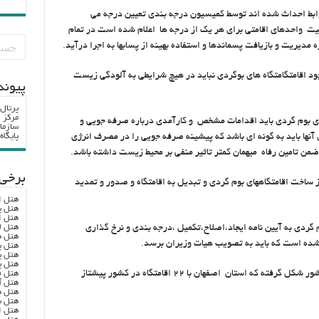
ابط احداث شده اند توسط کمیسیون درجه بندی تعیین درجه می
ت واحدهای اقامتی برای هر یک از درجه ها اعلام شده است در تمام
مدیریت و بازیافت پسماندها و استفاده بهینه از پسابها به اجرا درآید.
د اقامتگامتگاه های بوگردی نباید در هیچ شرایطی به آلودگی زیست
پيوند
پرتال
مرکز ا
ی بوم گردی باید اقدامات مشخص و کارآمدی درباره صرفه جویی و
سازما
پایگا
ی آنها باید به گونه ای باشد که پیشینه صرفه جویی را در مصرف انرژی
ن تامین رفاه میهمان کمتر تاثیر منفی بر محیط زیست داشته باشد.
برخی 
ساخت اقامتگاههای بوم گردی و تبدیل به اقامتگاه و صدور و تمدید
هتل ا
هتل پ
هتل ا
هتل ل
 گردی به آیین نامه ایجاد،اصلاح،تکمیل ،درجه بندی و نرخ گذاری
هتل ه
 شده است که باید به تصویب هیات وزیران برسد.
هتل پ
هتل پ
هتل پ
وی اعلام کرد : تا کنون ۳۳ اقامتگاه بوم گردی در کشور شکل گرفته که استان اصفهان با ۲۲ اقامتگاه در کشور پیشتاز
هتل ف
هتل آ
هتل ه
هتل س
هتل ا