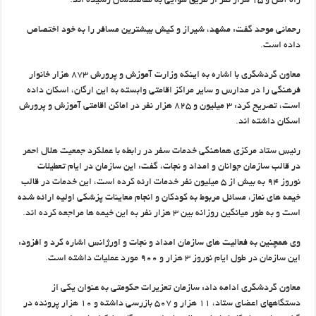
راه آهن و ۱۵ هزار نفر از طریق هوایی به مقاصدشان رسیده اند.
رحمانی موحد گفت: مشهد، شیراز و کیش بیشترین مسافر را به خود اختصاص
داده است.
معاون گردشگری با اشاره به اینکه وزارت آموزش و پرورش ۸۷۳ هزار خانوار
فرهنگی را در مدارس و سایر مراکز اقامتی وابسته به این ارگان، اسکان داده
است، تصریح کرد: ۳ میلیون و ۸۲۵ هزار نفر در اماکن اقامتی آموزش و پرورش
اسکان داشته اند.
رئیس ستاد مرکزی هماهنگی خدمات سفر در رابطه با عملکرد جمعیت هلال احمر
در قالب سازمان جوانان و امداد و نجات، گفت: این سازمان در ایام تعطیلات
نوروز ۹۴ به بیش از ۵ میلیون نفر خدمات ارئه کرده است، این خدمات در قالب
خیمه های نماز، مسائل مربوط به کودکان و انجام معاینات پزشکی اولیه ارائه شده
است و به طور میانگین روزانه بین ۳ هزار نفر به این خیمه ها مراجعه کرده اند.
وی همچنین به فعالیت های سازمان امداد و نجات و اورژانس اشاره کرد و افزود:
این سازمان در طول ایام نوروز ۳ هزار و ۹۰۰ مورد عملیات داشته است.
معاون گردشگری ادامه داد: سازمان تعزیرات حکومتی به عنوان یکی از
دستگاههای اعضای ستاد، ۱۱ هزار و ۵۰۷ بازرسی داشته و ۱۰ هزار پرونده در