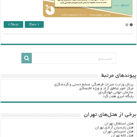
Next
Prev
پيوندهاي مرتبط
پرتال وزارت ميراث فرهنگي، صنایع دستی و گردشگري
مرکز امور مناطق آزاد و ویژه اقتصادی
سازمان جهانی جهانگردی
پایگاه خبری هفت گرد
برخی از هتل‌های تهران
هتل استقلال تهران
هتل پارسیان آزادی تهران
هتل اسپیناس تهران
هتل لاله تهران