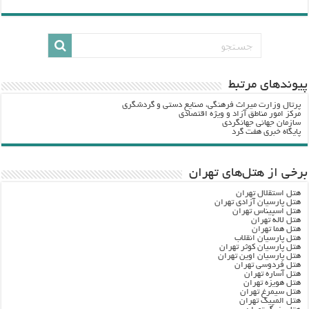
پيوندهاي مرتبط
پرتال وزارت ميراث فرهنگي، صنایع دستی و گردشگري
مرکز امور مناطق آزاد و ویژه اقتصادی
سازمان جهانی جهانگردی
پایگاه خبری هفت گرد
برخی از هتل‌های تهران
هتل استقلال تهران
هتل پارسیان آزادی تهران
هتل اسپیناس تهران
هتل لاله تهران
هتل هما تهران
هتل پارسیان انقلاب
هتل پارسیان کوثر تهران
هتل پارسیان اوین تهران
هتل فردوسی تهران
هتل آساره تهران
هتل هویزه تهران
هتل سیمرغ تهران
هتل المپیک تهران