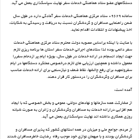
دستگاههای عضو ستاد هماهنگی خدمات سفر نهایت سپاسگذاری بعمل می آید.
سامانه ۰۹۶۲۹ ستاد مرکزی هماهنگی خدمات سفر آمادگی دارد در طول سال
ضمن راهنمایی مسافران و گردشگران نسبت به دریافت و رسیدگی به شکایات،
اخذ پیشنهادات و انتقادات اقدام نماید.
با عنایت با اینکه براساس مصوبه دولت محترم ستاد مرکزی هماهنگی خدمات
سفر دائمی بوده لذا ستادهای اجرائی خدمات سفر استان ها برنامه ریزی لازم
جهت ایجاد انسجام در ارائه خدمات در طول سال، بویژه ایام پر ازدحام سفررا
معمول داشته و همچنین ارزیابی های لازم درخصوص عملکرد دستگاهها در ایام
سفروتمهید برای رفع چالشها، نقاط ضعف و نیازسنجی برای ارائه خدمات مناسب
برای مسافران وگردشگران را دردستور کار قرار دهند.
آمده است:
از مشارکت همه سازمانها و نهادهای دولتی، عمومی و بخش خصوصی که با ایجاد
هم افزایی درارائه خدمات به مسافران وگردشگران و زائران به صورت شبانه
روزی همکاری داشته اند نهایت سپاسگذاری بعمل می آید.
از مردم، جوامع ملی و میزبان در همه استانهای کشور که پذیرای مسافران و
گردشگران بودند و با میهمان نوازی خود موجب رفاه رضایت خاطرمسافران شدند