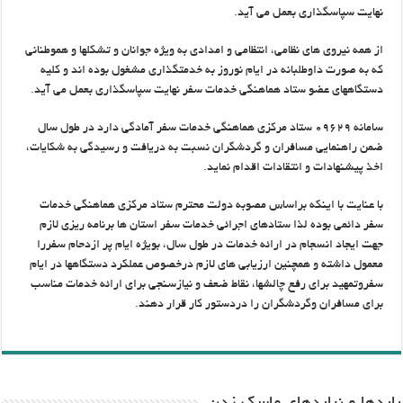
نهایت سپاسگذاری بعمل می آید.
از همه نیروی های نظامی، انتظامی و امدادی به ویژه جوانان و تشکلها و هموطنانی
که به صورت داوطلبانه در ایام نوروز به خدمتگذاری مشغول بوده اند و کلیه
دستگاههای عضو ستاد هماهنگی خدمات سفر نهایت سپاسگذاری بعمل می آید.
سامانه ۰۹۶۲۹ ستاد مرکزی هماهنگی خدمات سفر آمادگی دارد در طول سال
ضمن راهنمایی مسافران و گردشگران نسبت به دریافت و رسیدگی به شکایات،
اخذ پیشنهادات و انتقادات اقدام نماید.
با عنایت با اینکه براساس مصوبه دولت محترم ستاد مرکزی هماهنگی خدمات
سفر دائمی بوده لذا ستادهای اجرائی خدمات سفر استان ها برنامه ریزی لازم
جهت ایجاد انسجام در ارائه خدمات در طول سال، بویژه ایام پر ازدحام سفررا
معمول داشته و همچنین ارزیابی های لازم درخصوص عملکرد دستگاهها در ایام
سفروتمهید برای رفع چالشها، نقاط ضعف و نیازسنجی برای ارائه خدمات مناسب
برای مسافران وگردشگران را دردستور کار قرار دهند.