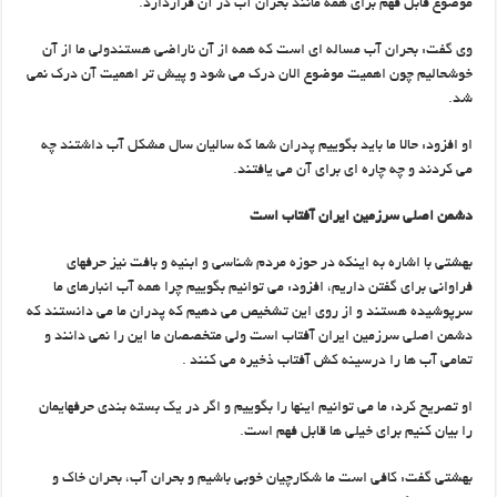
موضوع قابل فهم برای همه مانند بحران آب در آن قراردارد.
وی گفت: بحران آب مساله ای است که همه از آن ناراضی هستندولی ما از آن
خوشحالیم چون اهمیت موضوع الان درک می شود و پیش تر اهمیت آن درک نمی
شد.
او افزود: حالا ما باید بگوییم پدران شما که سالیان سال مشکل آب داشتند چه
می کردند و چه چاره ای برای آن می یافتند.
دشمن اصلی سرزمین ایران آفتاب است
بهشتی با اشاره به اینکه در حوزه مردم شناسی و ابنیه و بافت نیز حرفهای
فراوانی برای گفتن داریم، افزود: می توانیم بگوییم چرا همه آب انبارهای ما
سرپوشیده هستند و از روی این تشخیص می دهیم که پدران ما می دانستند که
دشمن اصلی سرزمین ایران آفتاب است ولی متخصصان ما این را نمی دانند و
تمامی آب ها را درسینه کش آفتاب ذخیره می کنند .
او تصریح کرد: ما می توانیم اینها را بگوییم و اگر در یک بسته بندی حرفهایمان
را بیان کنیم برای خیلی ها قابل فهم است.
بهشتی گفت: کافی است ما شکارچیان خوبی باشیم و بحران آب، بحران خاک و