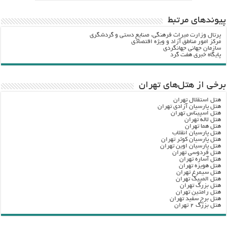
پيوندهاي مرتبط
پرتال وزارت ميراث فرهنگي، صنایع دستی و گردشگري
مرکز امور مناطق آزاد و ویژه اقتصادی
سازمان جهانی جهانگردی
پایگاه خبری هفت گرد
برخی از هتل‌های تهران
هتل استقلال تهران
هتل پارسیان آزادی تهران
هتل اسپیناس تهران
هتل لاله تهران
هتل هما تهران
هتل پارسیان انقلاب
هتل پارسیان کوثر تهران
هتل پارسیان اوین تهران
هتل فردوسی تهران
هتل آساره تهران
هتل هویزه تهران
هتل سیمرغ تهران
هتل المپیک تهران
هتل بزرگ تهران
هتل رامتین تهران
هتل برج سفید تهران
هتل بزرگ ۲ تهران