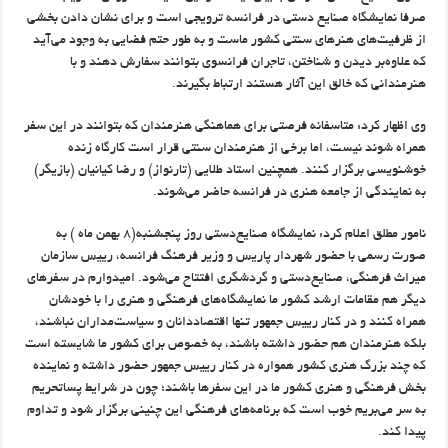
صرفا نمایشگاه صنایع دستی در فرانسه ترویجی است و برای نشان دادن بخشی
از ظرفیت‌های هنرهای سنتی کشور ماست و به طور حتم فضایی به وجود می‌آید
که علاوه‌بر دیدن و شناختن، تاجران فرانسوی بتوانند سفارش دهند و با
هنرمندانی که خالق این آثار هستند ارتباط بگیرند.
وی اظهار کرد: متاسفانه فرصتی برای هماهنگی هنرمندان که بتوانند در این سفر
همراه شوند نیست، اما برخی از هنرمندان سنتی قرار است کارگاه زنده
خوشنویسی برگزار کنند. همچنین استاد طلایی (تارنواز) و رضا کیانیان (بازیگر)
به نمایندگی از جامعه هنری در فرانسه حاضر می‌شوند.
نامور مطلق اعلام کرد: نمایشگاه صنایع‌دستی روز پنجشنبه(۸ بهمن ماه ) به
صورت رسمی با حضور شهردار پاریس و وزیر فرهنگ فرانسه، رییس سازمان
میراث فرهنگی، صنایع‌دستی و گردشگری افتتاح می‌شود. امیدوارم در سفرهای
دیگر هم مقامات ارشد کشور ما نمایشگاه‌های فرهنگی و هنری را با خودشان
همراه کنند و در کنار رییس جمهور تنها اقتصاددانان و سیاست‌مداران نباشند،
بلکه هنرمندان هم حضور داشته باشند، به خصوص برای کشور ما شایسته است
که چند بزرگ هنری کشور همواره در کنار رییس جمهور حضور داشته و نماینده
بخش فرهنگی و هنری کشور ما در این سفرها باشند؛ چون در شرایط پساتحریم
به سر می‌بریم خوب است که برنامه‌های فرهنگی این چنینی برگزار شود و تداوم
پیدا کند.