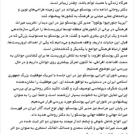
هرگاه زندگی با محبت توأم باشد، چقدر زیباتر است.
دکتر روحانی ادامه داد: یونسکو می‌تواند در این زمینه طراحی‌های نوین و
برنامه‌های عملی مبتنی بر فرهنگ به کشورها پیشنهاد کند.
“ایرینا جئورجیوا بوکووا” مدیر کل یونسکو نیز در این دیدار، تخریب میراث
فرهنگی در برخی از کشورهای منطقه توسط تروریست‌ها را حرکتی سازماندهی
شده و یک تراژدی بشری نامید و گفت: ما در یونسکو به مسئولیت بزرگی که در
قبال این جنایات داریم، واقف هستیم و می‌دانیم که یکی از اهداف تروریست‌ها،
قطع ارتباط فرهنگی جوامع با یکدیگر و گذشته‌شان است.
مدیر کل یونسکو افزود: با توجه به تلاش تروریست ها برای کشاندن جوانان به
سمت اقدامات افراطی، ما اکنون تمرکز بیشتری روی جوانان داریم و در حال
بررسی این موضوع هستیم.
رییس شورای اجرایی یونسکو نیز در این جلسه با تبریک موفقیت بزرگ جمهوری
اسلامی ایران در دستیابی به توافق هسته ای، این موفقیت را نشان‌دهنده
قدرت شگرف دیپلماسی توصیف کرد و گفت: تاکید دکتر روحانی برای بررسی
چرایی تمایل جوانان به خشونت بسیار ارزشمند است و حتماً این را به عنوان
پیشنهادی در شورای اجرایی یونسکو مورد بررسی قرار می‌دهیم.
در پایان این مراسم نیز مدیر کل یونسکو، چهار لوح ثبت آثار ایران در فهرست
میراث جهانی و حافظه جهانی یونسکو را به دکتر روحانی هدیه داد.
این الواح شامل شوش و چشم انداز میمند به عنوان دو اثر ثبت شده در
فهرست میراث جهانی و کلیات سعدی و مسالک المالک استخری به عنوان دو اثر