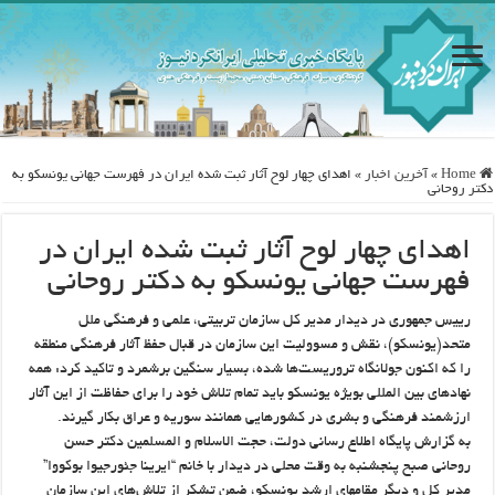
Home
»
آخرین اخبار
»
اهدای چهار لوح آثار ثبت شده ایران در فهرست جهانی یونسکو به
دکتر روحانی
اهدای چهار لوح آثار ثبت شده ایران در
فهرست جهانی یونسکو به دکتر روحانی
رییس‌ جمهوری در دیدار مدیر کل سازمان‌ تربیتی،‌ علمی ‌و ‌فرهنگی ‌ملل
‌متحد(یونسکو)، نقش و مسوولیت این سازمان در قبال حفظ آثار فرهنگی منطقه
را که اکنون جولانگاه تروریست‌ها شده، بسیار سنگین برشمرد و تاکید کرد: همه
نهادهای بین المللی بویژه یونسکو باید تمام تلاش خود را برای حفاظت از این آثار
ارزشمند فرهنگی و بشری در کشورهایی همانند سوریه و عراق بکار گیرند.
به گزارش پایگاه اطلاع رسانی دولت، حجت الاسلام و المسلمین دکتر حسن
روحانی صبح پنجشنبه به وقت محلی در دیدار با خانم “ایرینا جئورجیوا بوکووا”
مدیر کل و دیگر مقامهای ارشد یونسکو، ضمن تشکر از تلاش‌های این سازمان