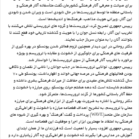
برای صیانت و معرفی آثار فرهنگی کشورمان،گفت:متأسفانه آثار فرهنگی و
باستانی منطقه ما توسط تروریست‌ها در حال نابودی است و ویران شدن و نابودی
این آثار، ویرانی هویت مذاهب، فرهنگ‌ها و اندیشه‌ها است.
رییس جمهوری تصریح کرد: تروریست‌ها و گروه های تروریستی تلاش می‌کنند با
تخریب این آثار، رابطه نسل جوان را با هویت و گذشته تاریخی خود قطع کنند تا
بتوانند آنان را به عنوان سرباز جذب نمایند.
دکتر روحانی در این دیدار همچنین لزوم فعالتر شدن یونسکو در بهره گیری از
ظرفیت های فرهنگی برای جلوگیری از خشونت و مقابله با تروریسم و بویژه
برخورد با تخریب آثار فرهنگی از سوی تروریست‌ها را خواستار شد.
رییس جمهوری، توانایی تروریست‌ها در جذب جوانان را ناشی از نقصان و ناکافی
بودن فعالیتهای فرهنگی در عرصه جهانی خواند و اظهارداشت: یونسکو طی ۷۰
سال گذشته تلاش‌های مفیدی برای حفاظت از میراث فرهنگی بشری داشته‌ و
معتقدم شایسته است که دهه هشتم حیات یونسکو، روی مبارزه با خشونت و
حفظ آثار باستانی کشورها از گزند تروریست‌ها، متمرکز شود.
دکتر روحانی با اشاره به ضرورت بهره گیری از ابزارهای فرهنگی برای مبارزه
عملی با تروریسم، به تشریح اهداف قطعنامه مبارزه با خشونت و افراطی‌گری
سازمان ملل متحد(WAVE) پرداخت و گفت:”فرهنگ” و بهره گیری از شیوه های
فرهنگی به اعتقاد ما مهمترین ابزار اجرا و موفقیت این قطعنامه است.
رییس جمهوری افزود: بسیار با اهمیت است که فرزندان ما از همان ابتدای
آموزش در مدارس فرا بگیرند که خشونت و افراطی‌گری چه آثار زیانباری دارد و