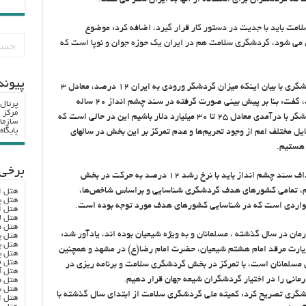
لامت باید با جدیت در دستور کار قرار گیرد، اضافه کرد: موضوع
ل می شود، گردشگری سلامت هم در ایران یک حوزه جوان و نوپا است که
پيوند
رئیس سازمان میراث فرهنگی، صنایع دستی و گردشگری با بیان اینکه میزان گردشگر ورودی به ایران ۱۲ درصد، معادل ۳
برابر گردشگر ورودی در دنیا، افزایش داشته است، گفت: بنا بر پیش بینی صورت گرفته در سند چشم انداز ۲۰ ساله
پرتال
مرکز ا
کشور ما باید در سال ۱۴۰۴ میزبان ۲۰ میلیون گردشگر با درآمدی معادل ۲۵ تا ۳۰ میلیارد دلار باشیم این در حالی است که
سازما
پایگا
ایل مختلف اعم از وجود تحریم‌ها و عدم تمرکز بر این بخش در سالهای
برخی 
معاون رئیس جمهور ادامه داد: برای رسیدن به اهداف سند چشم انداز باید با نرخ رشد ۱۲ درصد به حرکت در بخش
هم، تمامی کشورهای هدف گردشگری شناسایی و براساس شاخص‌ها،
هتل ا
هتل پ
واردی است که در شناسایی کشورهای هدف مورد توجه بوده است.
هتل ا
هتل ل
هتل ه
مان در سال گذشته ، مسلمانان و به ویژه شیعیان بوده اند، یادآور شد:
هتل پ
هتل پ
که زیارت مرقد امام هشتم شیعیان، حضرت امام رضا(ع) در مشهد و همچنین
هتل پ
هتل ف
سلمانان است، با تمرکز در بخش گردشگری سلامت و برنامه ریزی در
هتل آ
مانی را در اختیار گردشگران شیعه جهان قرار دهیم.
هتل ه
هتل س
گری تصریح کرد: کمیته ملی گردشگری سلامت از ابتدای سال گذشته با
هتل ا