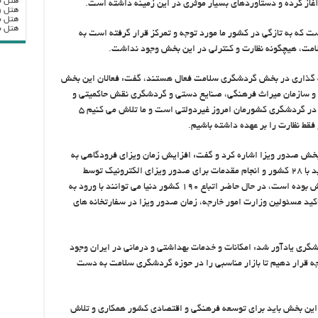
هتل ب
آغاز کرده و دستاوردهای بسیار موثری در این زمینه داشته است.
هتل ر
هتل ب
هتل بزرگ
 که به تازگی در کشور ما مورد توجه و تمرکز قرار گرفته است به
مت، هیچگونه نظارت و کنترلی در این بخش وجود نداشت.
نکه در حال حاضر ۴۰ گروه سرمایه گذاری در بخش گردشگری سلامت فعال هستند، گفت: فعالان این بخش
د و سازمان میراث فرهنگی، صنایع دستی و گردشگری نقش حاکمیتی و
نظارتی خود را ایفا می کند، بیش از ۹۵ درصد امور در گردشگری کشورمان امروز غیردولتی است و ما تلاش می کنیم ۵
قط نظارت را بر عهده داشته باشیم.
 بخش صدور ویزا اشاره کرد و گفت: افزایش زمان ویزای فرودگاهی به
۳۰ روز و قابلیت تمدید ۱۵ روزه، بررسی لغو روادید با ۲۸ کشور و انجام مقدمات برای صدور ویزای الکترونیک توسط
وزارت امور خارجه از جمله برنامه های ما در این بخش بوده است، در حال حاضر اتباع ۱۹۰ کشور دنیا می توانند با ورود به
اکید مسئولین وزارت امور خارجه، زمان صدور ویزا در سفارتخانه های
ری یادآور شد: امکانات و خدمات بهداشتی و درمانی در ایران وجود
 توجه قرار دهیم تا بازار مناسبی را در حوزه گردشگری سلامت به دست
 این بخش باید برای توسعه فرهنگی و اقتصادی کشور همکاری و تلاش