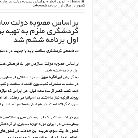
Home
»
آخرین اخبار
»
براساس مصوبه دولت سازمان می
کشور در سال اول برنامه ششم شد
براساس مصوبه دولت ساز
گردشگری ملزم به تهیه ب
اول برنامه ششم شد
ساماندهی گردشگری سلامت باید با جدیت در دستور 
براساس مصوبه دولت ،سازمان میراث فرهنگی،صنای
اول برنامه ششم شد.
به گزارش
ایرانگرد نیوز
مسعود سلطانی فر معاون ر
شد، گفت:کمتر از سه دهه قبل، هر ایرانی که نیازم
پیوند قرنیه نیاز داشتند به اسپانیا می رفتند، اما 
صورت گرفته است، در شرایطی هستیم که باید برای
وی در ادامه با تبریک فرا رسیدن سی و هشتمین فجر
بیمارستانی در ایران مورد توجه بسیاری از گردشگر
کشور ما، یک سوم، هزینه این خدمات در کشورهای ا
العلاج، اعمال زیبایی و ناباروری از جمله مواردی ا