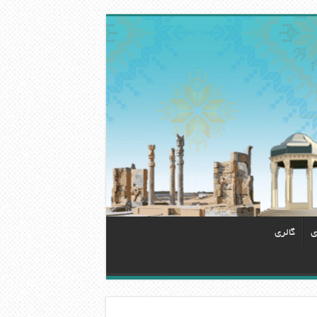
ی
گالری