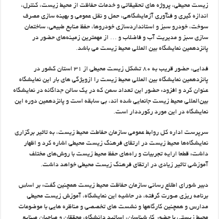
زیست محیطی، پروژه های تحقیقاتی و خدمات حفاظت از محیط زیست، کنترل،
اندازه گیری و فنآوری آزمایشگاهی، حمل و نقل عمومی و بهینه سازی مصرف
سوخت، خودرو سبز و استانداردسازی خودروها، حفظ منابع طبیعی، ساختمان
سازی سبز و مدیریت آب و فاضلاب و … از مهمترین زمینه‌های حضور در
پانزدهمین نمایشگاه بین المللی محیط زیست می باشد.
فدایی، حضور قریب به ۸۰ تشکل زیست محیطی از ۳۱ استان کشور در
پانزدهمین نمایشگاه بین المللی محیط زیست را ازویژگی های بار این نمایشگاه
عنوان کرد و افزود: حضور این تعداد سمن که در یک سالن جداگانه در نمایشگاه
بین‌المللی محیط زیست جانمایی شده اند، بی سابقه است و پانزدهمین دوره این
نمایشگاه در این مورد رکورددار است.
سرپرست اداره کل روابط عمومی سازمان حفاطت محیط زیست، به تاثیر برگزاری
نمایشگاه‌ها محیط زیست در ارتقای فرهنگ زیست محیطی اشاره کرد و اظهار
داشت: قطعا ارایه تجربیات و راه‌های حفظ محیط زیست با روش‌های مختلف
آموزشی تاثیر زیادی در ارتقای فرهنگ زیست محیطی خواهد داشت.
دبیر شورای اطلاع رسانی سازمان حفاظت محیط زیست همچنین گفت: بر اساس
برنامه ریزی صورت گرفته، در حاشیه این نمایشگاه، آموزش زیست محیطی
مدارس و همچنین کارگاهها و نشست های تخصصی و مناظره هایی با موضوعات
محیط زیستی با حضور کارشناسان، اساتید دانشگاه، محققان و صاحبان صنایع