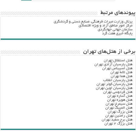
پيوندهاي مرتبط
پرتال وزارت ميراث فرهنگي، صنایع دستی و گردشگري
مرکز امور مناطق آزاد و ویژه اقتصادی
سازمان جهانی جهانگردی
پایگاه خبری هفت گرد
برخی از هتل‌های تهران
هتل استقلال تهران
هتل پارسیان آزادی تهران
هتل اسپیناس تهران
هتل لاله تهران
هتل هما تهران
هتل پارسیان انقلاب
هتل پارسیان کوثر تهران
هتل پارسیان اوین تهران
هتل فردوسی تهران
هتل آساره تهران
هتل هویزه تهران
هتل سیمرغ تهران
هتل المپیک تهران
هتل بزرگ تهران
هتل رامتین تهران
هتل برج سفید تهران
هتل بزرگ ۲ تهران