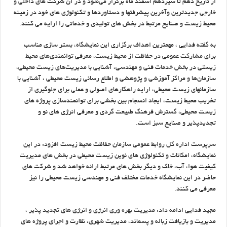
از تاریخ دهم تا سیزدهم اسفند ماه برگزار می‌شود و در آن شرکت های داخلی و
خارجی جدیدترین وآخرین پیشرفتها و دستاوردها و تکنولوژی های خود در زمینه
محیط زیست و صنایع مرتبط در بخش های تولیدی و خدماتی را ارایه می کنند.
به گفته فدایی ، مهمترین اهداف برگزاری این نمایشگاه، بستر سازی مناسب
برای مشارکت عمومی در حفاظت از محیط زیست، معرفی توانمندی‌های محیط
زیستی در بخش خدمات فنی و مهندسی، آشنایی با مدیریت‌های زیست محیطی،
سازمان‌ها و مراکز آموزشی و پژوهشی و اطلاع رسانی زیست محیطی ، آشنایی با
سازمانهای زیست محیطی، ارایه راهکارهای اصولی و عملی برای جلوگیری از
تخریب محیط زیست، ایجاد انسجام بین بخشی برای توانمندسازی پروژه های
زیست محیطی، گسترش فرهنگ طبیعت گردی و معرفی انرژی های نو و
تجدیدپذیر و صنایع سبز است.
سرپرست اداره کل روابط عمومی سازمان حفاظت محیط زیست افزود: در این
نمایشگاه، امکانات و تکنولوژی های نوین زیست محیطی در بخش های مدیریت
کیفیت هوا، آب، خاک و دیگر بخش های مرتبط ارائه خواهد شد و شرکت های
حاضر در این نمایشگاه خدمات مختلف فنی و مهندسی زیست محیطی را نیز
معرفی می کنند.
مجید فدایی ادامه داد: مدیریت بهره وری انرژی و انرژی های تجدید پذیر ،
مدیریت و بازیافت زباله و پسماند، مدیریت شهری، نظارت و اجرای پروژه های