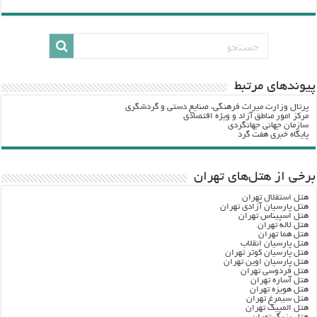
پيوندهاي مرتبط
پرتال وزارت ميراث فرهنگي، صنایع دستی و گردشگري
مرکز امور مناطق آزاد و ویژه اقتصادی
سازمان جهانی جهانگردی
پایگاه خبری هفت گرد
برخی از هتل‌های تهران
هتل استقلال تهران
هتل پارسیان آزادی تهران
هتل اسپیناس تهران
هتل لاله تهران
هتل هما تهران
هتل پارسیان انقلاب
هتل پارسیان کوثر تهران
هتل پارسیان اوین تهران
هتل فردوسی تهران
هتل آساره تهران
هتل هویزه تهران
هتل سیمرغ تهران
هتل المپیک تهران