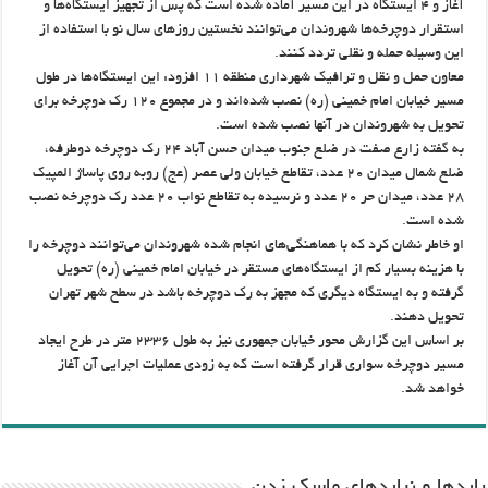
آغاز و ۴ ایستگاه در این مسیر آماده شده است که پس از تجهیز ایستگاه‌ها و
استقرار دوچرخه‌ها شهروندان می‌توانند نخستین روزهای سال نو با استفاده از
این وسیله حمله و نقلی تردد کنند
.
معاون حمل و نقل و ترافیک شهرداری منطقه ۱۱ افزود: این ایستگاه‌ها در طول
مسیر خیابان امام خمینی (ره) نصب شده‌اند و در مجموع ۱۲۰ رک دوچرخه برای
تحویل به شهروندان در آنها نصب شده است
.
به گفته زارع صفت در ضلع جنوب میدان حسن آباد ۲۴ رک دوچرخه دوطرفه،
ضلع شمال میدان ۲۰ عدد، تقاطع خیابان ولی عصر (عج) روبه روی پاساژ المپیک
۲۸ عدد، میدان حر ۲۰ عدد و نرسیده به تقاطع نواب ۲۰ عدد رک دوچرخه نصب
شده است
.
او خاطر نشان کرد که با هماهنگی‌های انجام شده شهروندان می‌توانند دوچرخه را
با هزینه بسیار کم از ایستگاه‌های مستقر در خیابان امام خمینی (ره) تحویل
گرفته و به ایستگاه دیگری که مجهز به رک دوچرخه باشد در سطح شهر تهران
تحویل دهند
.
بر اساس این گزارش محور خیابان جمهوری نیز به طول ۲۳۳۶ متر در طرح ایجاد
مسیر دوچرخه سواری قرار گرفته است که به زودی عملیات اجرایی آن آغاز
خواهد شد
.