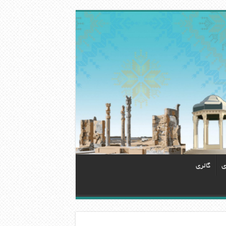
ی
گالری