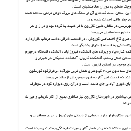
 فارس است که در کمترین فاصله از محوطه نقش رستم مرودشت در دو
کوچک متعلق به دوران هخامنشیان است .
ر این استان است که نمای آن از سنگ های بزرگ خوش تراش ساخته شده
ی چهار طاقی احداث شده بود.
نرسی در نقاطی مابین کازرون تا فراشبند بنا کرده بود و درازای هر
آتشکده پاسارگاد مرودشت در فاصله یکهزار و‎ ۵۰۰متری کاخ اختصاصی کوروش ، در قسمت شرقی دشت مرغاب ،قراردارد
 ‎ ۹متراژ یکدیگر است .
 کنارسیاه و ویرانه های آتشکده فیروزآباد ، آتشکده قدمگاه درجهرم
هستان نقش رستم، آتشکده کاریان، آتشکده صمیکان در شیراز و
های موجود در استان فارس است .
درشمال غربی منطقه فهلیان ممسنی و درجنوب روستای سه تلون در‎۲۰ کیلومتری شمال غربی نورآباد، برفرازکوه کورنگون
 کند که قدمت این آثار به قرن سوم پیش ازمیلاد می رسد.
یای شهری آباد بر جای مانده است و درآن روی دیواره کوه در دوطرف
یخی بیشابور در شهرستان کازرون نیز مناظری بدیع از آثار تاریخی و میراث
واند.
ین استان قرار دارد ، بخشی از دیدنی های نوروز را برای مسافران و
 صفوی ساخته شده و در شمار آثار و میراث فرهنگی به ثبت رسیده است