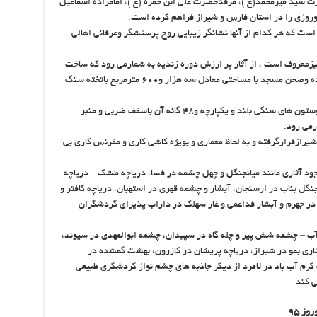
سید میرمحمد(ع )، مرقدحضرت علی ابن حمزه (ع )، امامزاده اسماعیل
 نوروزی را در استان فارس و شیراز فراهم کرده است.
ست که هر کدام از آنها نشانگر زیبایی روح پرستشگر وعرفانی اهالی
زمعروف است ، از آثار پر ارزش دوره زندیه به شمارمی رود که ساخت
آن درسال ‎ ۱۱۵۲هجری – خورشیدی به پایان رسیده وصحن مسجد با مساحتی معادل سه هزار و‎ ۶۰۰مترمربع باتخته سنگ
شبستان آن ، دو هزارو‎۷۰۰ مترمربع وسعت دارد وستون های سنگی بلند و یکپارچه و‎ ۴۸گانه آن باسقف ضربی و منبر
رمی رود.
یرازقرارگرفته و به لحاظ معماری و بویژه کاشی کاری و مقرنس کاری بی
جود آثاری مانند میانجنگل و چهل چشمه در فسا، دریاچه طشک – دریاچه
نگل بناب در ارسنجان، آبشار و چشمه قهری در استهبان، دریاچه کافتر و
 در جهرم و آبشار فداعمی و غار سهلک در داراب پذیرای گردشگران
ب – چشمه شش پیر و چله گاه در سپیدان، چشمه ابوالمهدی در سیوند،
 مهارلو- قلات-هفت برم- پارک ملی ۴۶ هکتاری بمو در شیراز، دریاچه پریشان در کازرون، بهشت گمشده در
گرم آب باد در لامرد از دیگر جاذبه های چشم نواز گردشگری طبیعی
 کند.
ز ۹۵