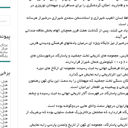
یه و قاجاریه، امکان گردشگری را برای مسافران و میهمانان نوروزی در
حافظ لسان الغیب شیرازی و استادسخن سعدی شیرازی درشیراز هرساله
ی است.
یه یاد می کنند، پس از گذشت هفت قرن همچنان الهام بخش علاقه مندانی
پيوند
می آیند.
یراز نیز جایگاه ویژه ای درمیان یادمانهای فرهنگی ودیدنی فارس
پرتال
مرکز ا
سازما
فارس، مجموعه های تاریخی تخت جمشید و پاسارگاد درشهرستان های
پایگا
اث فرهنگی جهانی به ثبت رسیده، مجموعه ای ازکاخ های دوره
برخی 
ش این اثرتاریخی رابه نمایش می گذارد.
لکان سنگی تخت جمشید که میهمانان را به سمت این بنای کهن رهنمون
هتل ا
هتل پ
ورملی و پیشینه پر افتخار ایرانیان است.
هتل ا
هتل ل
هرستان پاسارگاد در فهرست آثار تاریخی جهانی به ثبت رسیده و چشم
هتل ه
هتل پ
هتل پ
ارایوان درچهار سمت واتاق هایی دردوگوشه بوده است .
هتل پ
هتل ف
گاد قراردارد که مشتمل برتالاربزرگ هشت ستونی بوده که برهریک از
هتل آ
است .
هتل ه
هتل س
اریخی پاسارگاد، مجموعه ای کهن از تاریخ وتمدن پارسی رابه نمایش
هتل ا