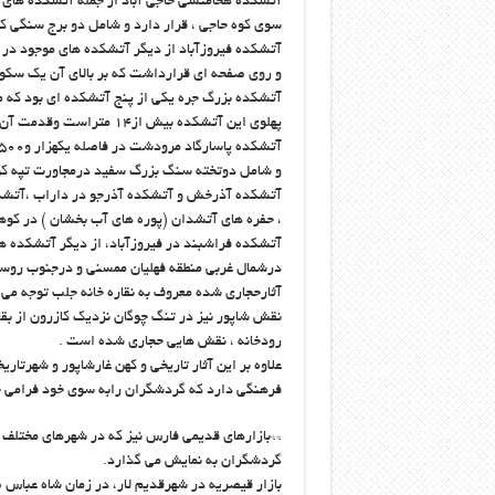
آتشکده هخامنشی حاجی آباد از جمله آتشکده های
سوی کوه حاجی ، قرار دارد و شامل دو برج سنگی 
آتشکده فیروزآباد از دیگر آتشکده های موجود د
و روی صفحه ای قرارداشت که بر بالای آن یک سکو
آتشکده بزرگ جره یکی از پنج آتشکده ای بود که مهر
پهلوی این آتشکده بیش از‎۱۴ متراست وقدمت آن به دوره ساسانیان می رسد.
و شامل دوتخته سنگ بزرگ سفید درمجاورت تپه کوتاه خاکی به فاصله
آتشکده آذرخش و آتشکده آذرجو در داراب ،آتشکده
، حفره های آتشدان (پوره های آب بخشان ) در کو
آتشکده فراشبند در فیروزآباد، از دیگر آتشکده 
آثارحجاری شده معروف به نقاره خانه جلب توجه می
نقش شاپور نیز در تنگ چوگان نزدیک کازرون از بقا
رودخانه ، نقش هایی حجاری شده است .
علاوه بر این آثار تاریخی و کهن غارشاپور و شهرتار
فرهنگی دارد که گردشگران رابه سوی خود فرامی خ
**بازارهای قدیمی فارس نیز که در شهرهای مختلف ا
گردشگران به نمایش می گذارد.
بازار قیصریه در شهرقدیم لار، در زمان شاه عباس