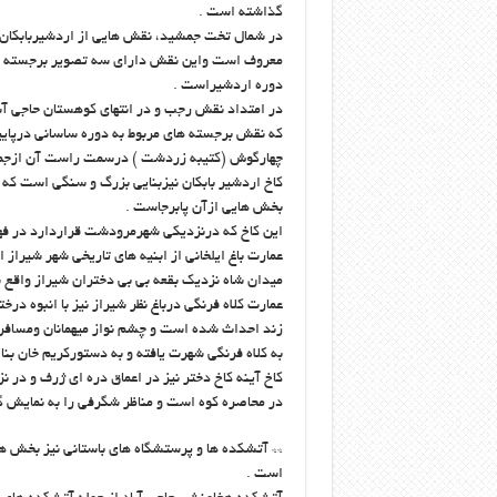
گذاشته است .
در شمال تخت جمشید، نقش هایی از اردشیربابکا
معروف است واین نقش دارای سه تصویر برجسته از 
دوره اردشیراست .
در امتداد نقش رجب و در انتهای کوهستان حاجی آبا
که نقش برجسته های مربوط به دوره ساسانی درپایین
چهارگوش (کتیبه زردشت ) درسمت راست آن ازجمله
کاخ اردشیر بابکان نیزبنایی بزرگ و سنگی است که د
بخش هایی ازآن پابرجاست .
این کاخ که درنزدیکی شهرمرودشت قراردارد در ف
عمارت باغ ایلخانی از ابنیه های تاریخی شهر شیرا
میدان شاه نزدیک بقعه بی بی دختران شیراز واقع
عمارت کلاه فرنگی درباغ نظر شیراز نیز با انبوه 
زند احداث شده است و چشم نواز میهمانان ومسافر
به کلاه فرنگی شهرت یافته و به دستورکریم خان بن
کاخ آینه کاخ دختر نیز در اعماق دره ای ژرف و در
در محاصره کوه است و مناظر شگرفی را به نمایش 
** آتشکده ها و پرستشگاه های باستانی نیز بخش ه
است .