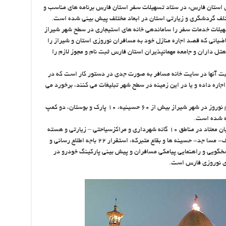
استان فارس: در ستاد تسهیلات سفر استان فارس برنامه های مناسب و
لف گردشگری و زیارتی استان در ابعاد مختلف پیش بینی شده است.
هیلات خدمات سفر را ساماندهی خانه های استیجاری در سطح شهر شیراز
قاضیانی که قصد اجاره منازل خود به مسافران نوروزی استان و شیراز را
تل داران و جامعه مهمانپذیران استان فارس ثبت نام و مجوز لازم را
بت آنها در سایت خانه مسافر به صورت جدی در دستور کار است که در
اجاره داده و یا در این زمینه در سطح شهر تبلیغات می کنند، برخورد می
او ادامه داد: همچنین برای اسکان مسافران در ایام نوروز در شهر شیراز بیش از ۶۰ حسینیه، ۱۰ پارک و بوستان، دو کمپ
وی اضافه کرد: تشدید جمع آوری متکدیان و متکدیان معتاد در مناطق ۱۰ گانه شهرداری و مراکزسیاحتی – زیارتی و هسته
مرکزی شهر شیراز، افزایش ساعت کار بازار و اصناف- مسا جد- حسینه ها و بقاع متبرکه، استقرار ۲۲ باجه اطلاع رسانی و
سخگویی و راهنمایی پیامکی مسافران و پیش بینی پارکینگ خودرو در
ای نوروزی فارس است.