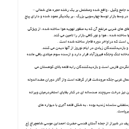
 جامع وکیل ، واقع شده ومشتمل بر یک رشته حجره های شمالی –
 وسط بازار توسط چهارسویی بزرگ ، بر یکدیگر عمود شده و دارای پنج
اق های ضربی مرتفع آن که به منظور تهویه هوا ساخته شده، از ویژگی
ساخته شده ، هوا و نور کافی بازار را تامین می کند.
رس است که دراواخر دوره قاجار ساخته شده است .
بازدیدکنندگان زیادی در ایام نوروز از آنها دیدن می کنند.
خانه تنگ وجلگه فیروزآباد قرار دارد و ازسده سوم میلادی باقی مانده
نگردی فارس است و بازدیدکنندگان رابه قلعه بالای کوهستان می
شمال غربی جلگه مرودشت قرار گرفته است واز آثار دوران عضدالدوله
ن نیز درخت سروچند صدساله ای در کنار بقایای استخردرمیان ویرانه
سلطنتی سلسله زندیه بوده ، به شکل قلعه آجری با دیواره های
برپاست.
 شریف در شیراز از جمله آستان قدسی حضرت احمدابن موسی شاهچراغ (ع