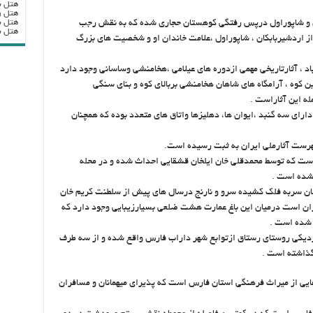
هتل ب
هتل ر
هتل ب
ن و شاپوراول درپس رفتگی کوهستان حجاری شده که به نقش رجب
هتل بزرگ
اردشیربابکان ، شاپوراول ،علامت خاندان او و شخصیت های بزرگ
د ، آثارتاریخی مهمی ازدوره های عیلامی ،هخامنشی وساسانی وجود دارد
 کوه ، آرامگاه های شاهان هخامنشی بربالای کوه و بنای سنگی
 این آثاراست .
ارای سه گنبد ،ایوان ها، دهلیزها واتاق های متعدد بوده که همچنان
هرست آثارملی ایران به ثبت رسیده است.
ز است که توسط محمدقلی خان ایلخان قشقایی احداث شده و در محله
 شده است .
درختان سربه فلک کشیده سرو و نارنج درسال های پیش از سلطنت کریم خان
ان است درمیان این باغ عمارت هشت ضلعی بسیارزیبایی وجود دارد که
ا شده است .
 نزدیکی روستای رستاق ازتوابع شهر داراب فارس واقع شده و از سه طرف
گذاشته است .
ایی از میراث فرهنگی استان فارس است که پذیرای میهمانان و مسافران