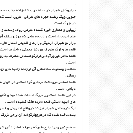
.
بازاروکیل شیراز در محله درب شاهزاده جنب مسجد
جنوبی ویک رشته حجره های شرقی -غربی است که در
در بزرگ است .
زیبایی و معماری خیره کننده ،عرض زیاد، وسعت و ط
های این بازاراست و دریچه هایی که درزیرسقف آنها 
بازار نو شیراز، ازدیگر بازارهای قدیمی استان فا
قلعه ها و ارگ های فارس نیز دیدنی و شگرف است و 
قلعه دختر فیروزآباد برفرازکوهستانی مشرف به رود
است .
نقشه و وضعیت ساختمانی آن ازجمله جاذبه های جها
رساند.
قلعه استخر مرودشت بربالای کوه استخر درانتهای 
دیلمی است .
در این قلعه، استخری بزرگ احداث شده بود و اکنو
های ابنیه سنگی قلعه سربه فلک کشیده است .
ارگ کریمخانی شیراز نیز که درواقع اندرونی و قصر
بلندساخته شده که درهرچهارگوشه آن برجی بزرگ 
** همچنین وجود بقاع متبرکه و مرقد امامزادگان