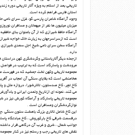
تاریخی بعد از اسلام به ویژه آثار تاریخی دوره زند
استان فارس فراهم کرده است.
وجود آرامگاه شاعران پارسی گو، غزل سرای نامی 
میزبان میلیون ها نفر از میهمانان و مسافران نوروز
آرامگاه حافظ شیرازی که از آن باعنوان بنای حافظ
است که ازسراسرجهان به زیارت خاک خواجه شیراز 
آرامگاه سخن سرای نامی شیخ اجل سعدی شیرازی درش
دارد.
ازجمله دیگرآثارباستانی وگردشگری کهن دراستان 
مرودشت و پاسارگاد است که به ترتیب در فواصل ‎ ۶۰و‎ ۱۱۰کیلومتری شمال شیراز قراردارند.
مجموعه تاریخی وکهن تخت جمشید که در فهرست میر
هخامنشی است که بقایای سنگی آن اعجاب در آفرین
کاخ تچر، کاخ صدستون، تالارشورا، دروازه ملل و پ
می کند، نمونه ای ازتاریخ وتمدن ایرانی و یادآورغر
مجموعه تاریخی پاسارگاد و آرامگاه کورش نیز در ش
نوازگردشگران ومسافران است .
این کاخ شامل تالاری بزرگ باهشت ستون سنگی ،چه
درقسمت شرقی کاخ بارکوروش ، کاخ عبادتگاه پاسار
جوانب شمال ، شرق و غرب آن درگاهی قرار داشته 
نقش های تاریخی رجب و رستم نیز در کنار مجموعه ت