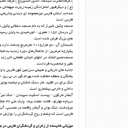
)،مرقدحضرت سیدعلاء الدین حسین(ع )،مرقد حضرت 
(ع ) و دیگرقبور امامزادگان زمینه زیارت میهمانان
مساجد استان فارس نیزمجموعه ای دیدنی وتاریخی ا
فارس است .
مسجد وکیل شیراز که به نام مسجد سلطانی وکیل نی
های بزرگ فرش شده است .
یکپارچه مرمرین ،از شاهکارهای دوره زندیه به شما
مسجدنصیرالملک در انتهای خیابان لطفعلی خان زند ش
نظیر و منحصربه فرداست .
جاذبه های تاریخی و طبیعی سرزمین کهن فارس با و
بختگان و منطقه حفاظت شده بهرام گور در نی ریز، ج
تنگ براق در اقلید، غار سنگ شکنان و چشمه بونیز
داخلی و خارجی بیشماری است.
آبشار مارگون – پیست اسکیت سپیدان – تنگ تیزآ
دریاچه
مرودشت، تنگ بوان و آبشار پاقلعه در ممسنی، آب 
فارس است که چشم و روح گردشگران را نوازش می
میزبانی شایسته از زائران و گردشگران فارس در نورو