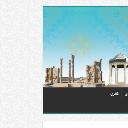
دی
گالری