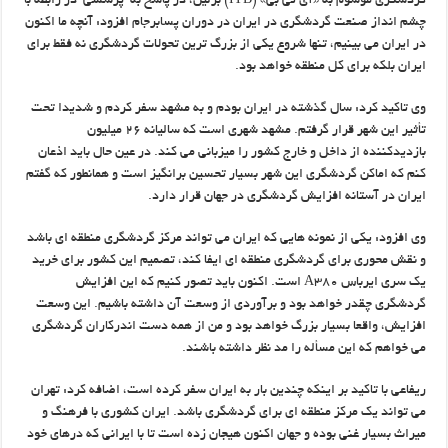
گردشگری موسوم به «آی تی بی» (‏ITB‏) برلین، در پاسخ به پرسشی در رابطه با
چشم انداز صنعت گردشگری در ‏ایران در دوران پسابرجام افزود: آنچه ما اکنون
در ایران می بینیم، تنها شروع یکی از بزرگ ترین تحولات گردشگری نه فقط برای
ایران ‏بلکه برای کل منطقه خواهد بود.‏
وی تاکید کرد: سال گذشته در ایران بودم و به مشهد سفر کردم و شدیدا تحت
تأثیر این شهر قرار گرفتم. مشهد شهری است که ‏سالیانه ۲۶ میلیون
بازدیدکننده از داخل و خارج کشور را میزبانی می کند. در عین حال باید اذعان
کنم که اماکن گردشگری این شهر ‏بسیار تحسین برانگیز است و همانطور که گفتم
ایران در آستانه افزایش گردشگری در جهان قرار دارد.‏
وی افزود: یکی از نمونه هایی که ایران می تواند مرکز گردشگری منطقه ای باشد
و نقش محوری برای گردشگری منطقه ای ایفا کند، تصمیم ‏این کشور برای خرید
یک سری ایرباس ‏A380‎‏ است. اکنون باید تصور کنیم که این افزایش
گردشگری چقدر خواهد بود و برآوردی از ‏وسعت آن داشته باشیم. این وسعت
افزایش، واقعا بسیار بزرگ خواهد بود و من از همه دست اندرکاران گردشگری
می خواهم که این مسأله ‏را مد نظر داشته باشند.‏
ریفاعی با تاکید بر اینکه چندین بار به ایران سفر کرده است، اضافه کرد: تهران
می تواند یک مرکز منطقه ای برای گردشگری ‏باشد. ایران کشوری با فرهنگ و
میراث بسیار غنی بوده و جهان اکنون هیجان زده است تا با ایرانی که درهای خود