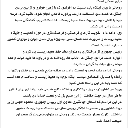
برای همگان است.
روحانی با بیان اینکه باید نسبت به افرادی که با زمین خواری و از بین بردن
جنگل ها قصد سوء استفاده دارند، برخورد قاطعی انجام شود، تاکید کرد: مردم
باید با تلاش خود در جهت حفظ محیط زیست، اقدامات تخریب کنندگان محیط
زیست را بی اثر کنند.
وی ادامه داد: تقویت کارهای فرهنگی و فرهنگسازی در حوزه اهمیت و جایگاه
محیط زیست و ضرورت حفظ فضای سبز، به ویژه برای نسل جوان و نوجوان کشور
بسیار با اهمیت است.
رئیس جمهوری از درختکاری به عنوان نماد حفظ محیط زیست یاد کرد و
اظهارداشت: مراتع، جنگل ها، تالاب ها، رودخانه ها و دریاچه ها مایه حیات جامعه
بوده و حق حیات به گردن ما دارند.
روحانی ادامه داد: توجه و اهمیت دادن به هفته منابع طبیعی و درختکاری تنها در
رابطه با مسایل اقتصادی نیست، بلکه توجه به محیط زیست و سلامت جامعه است
که همه باید در این راستا تلاش کنیم.
وی خاطر نشان کرد: روز درختکاری و هفته منابع طبیعی باید بهانه ای برای تلاش
ما طی سال در جهت حفاظت از این منبع بزرگ و نعمت خدادادی باشد.
در این مراسم که اسحاق جهانگیری معاون اول رییس جمهوری، محمود حجتی وزیر
جهاد کشاورزی و معصومه ابتکار رییس سازمان حفاظت محیط زیست حضور
داشتند، کارت همیار طبیعت به دکتر روحانی به عنوان حامی بزرگ همیاران
طبیعت اهداء شد.