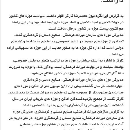
داراست.
به گزارش
ایرانگرد نیوز
محمدرضا کارگر اظهار داشت: سیاست موزه های کشور
در دولت تدبیر و امید، تکمیل و اتمام موزه های نیمه تمام بود و در این رابطه
هم اکنون بیست موزه در کشور درحال ساخت است.
مدیرکل موزه های سازمان میراث فرهنگی، صنایع دستی و گردشگری گفت:
تعدادی از موزه های موجود در کشور خصوصی و یا متعلق به بنیادها و نهادهای
دولتی است که اداره کل موزه ها به منظور حمایت از این حوزه ها تسهیلاتی ارائه
می دهد.
کارگر با اشاره به اینکه بیشترین موزه ها به ترتیب متعلق به بخش خصوصی،
نهادها، بنیادها و در نهایت میراث فرهنگی است، یادآور شد: با توجه به ضرورت
حفظ آثار تاریخی، هر دو هفته یک موزه در کشور افتتاح می شود.
مدیرکل موزه های سازمان میراث فرهنگی، صنایع دستی و گردشگری
اظهارداشت: در سال گذشته بیش از ۵/۱۷ میلیون نفر از اماکن و موزه های
میراث و ۵ میلیون نفر از مجموعه هایی که متعلق به میراث نیست بازدید کردند.
کارگر گفت: از مجموع بازدیدکنندگان اماکن و موزه های تاریخی ایران در سال
گذشته، ۵/۱ میلیون نفر را گردشگران خارجی به خود اختصاص دادند.
به گزارش سازمان میراث فرهنگی، صنایع دستی و گردشگری، مدیرکل موزه
های سازمان میراث فرهنگی، صنایع دستی و گردشگری افزود: در نظر داریم در
آینده ای نزدیک با ایجاد قابلیت های مجازی در فضای موزه ها، راهنمایی