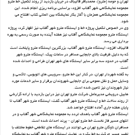
تهران و حومه (مترو)، محمدباقر قالیباف در جریان بازدید از روند تکمیل خط مترو
مجموعه نمایشگاهی شهر آفتاب افزود: براساس برنامه ریزی انجام شده، این
مجموعه نمایشگاهی همزمان با آغاز بکار نمایشگاه بین المللی کتاب افتتاح می
شود.
وی در خصوص تکمیل پروژه خط و ایستگاه مترو شهر آفتاب نیز اظهار کرد: پروژه
ایستگاه مترو مجموعه نمایشگاهی آفتاب نیز هفته آینده به صورت رسمی به بهره
برداری می رسد.
قالیباف افزود: ایستگاه مترو شهر آفتاب، بزرگترین ایستگاه مترو پایتخت است
که به دلیل ظرفیت بالای جابجایی مسافر در ساعات پیک، ایستگاه مترو شهر
آفتاب در حدود سه برابر سایر ایستگاه های شهر تهران طراحی و احداث شده
است.
به گفته شهردار تهران، در کنار این خط مترو، سرویس های اتوبوس، تاکسی و
وسایل حمل و نقل عمومی برای جابجایی شهروندان برقرار و سایر خدمات مورد
نیاز شهروندان نیز تامین شده است.
هابیل درویشی مدیرعامل شرکت مترو تهران نیز دراین بازدید با ارائه گزارشی
از روند ساخت خط و ایستگاه مترو شهر آفتاب گفت: ایستگاه مترو شهر آفتاب تا
پایان هفته جاری آماده افتتاح خواهد شد.
ایستگاه مترو شهر آفتاب باهدف تردد به مجموعه نمایشگاهی شهر آفتاب و در
انتهای مسیر فاز نخست خط مترو تهران – پرند احداث شده است.
مسافران ناوگان مترو تهران می توانند در ایستگاه های تقاطعی خطوط مختلف با
تغییر مسیر حرکت به خط یک و در نهایت ایستگاه مترو شهرآفتاب به نمایشگاه