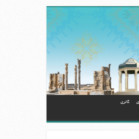
ی
گالری