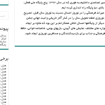
وی افزود: در ثبت و راه اندازی پایگاههای ملی نیز سیر تصاعدی داشتیم به طوری که در سال ۱۳۹۲ پنج پایگاه ملی فعال،
 میراث فرهنگی را در نوروز امسال نسبت به نوروز سال قبل، تصریح
نوروزی لحظه تحویل سال را در کنار آثار تاریخی و ثبت جهانی جشن
ر از پایگاهها امسال تلاش همکارانم بر این بود که علاوه بر ایجاد
پيوند
واره های مختلف، نمایش های آیینی، بازیهای بومی، شاهنامه خوانی، حافظ
فرهنگی و جذاب برای بازدیدکنندگان و مسافرین نوروزی ایجاد شود.
پرتال
مرکز ا
سازما
پایگا
برخی 
هتل ا
هتل پ
هتل ا
هتل ل
هتل ه
هتل پ
هتل پ
هتل پ
هتل ف
هتل آ
هتل ه
هتل س
هتل ا