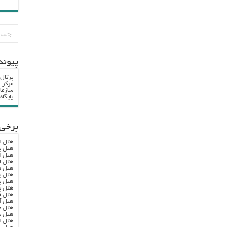
پيوند
پرتال
مرکز ا
سازما
پایگا
برخی 
هتل ا
هتل پ
هتل ا
هتل ل
هتل ه
هتل پ
هتل پ
هتل پ
هتل ف
هتل آ
هتل ه
هتل س
هتل ا