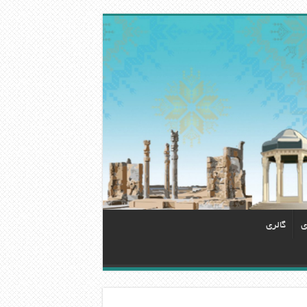
ی
گالری