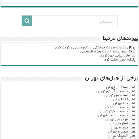
پيوندهاي مرتبط
پرتال وزارت ميراث فرهنگي، صنایع دستی و گردشگري
مرکز امور مناطق آزاد و ویژه اقتصادی
سازمان جهانی جهانگردی
پایگاه خبری هفت گرد
برخی از هتل‌های تهران
هتل استقلال تهران
هتل پارسیان آزادی تهران
هتل اسپیناس تهران
هتل لاله تهران
هتل هما تهران
هتل پارسیان انقلاب
هتل پارسیان کوثر تهران
هتل پارسیان اوین تهران
هتل فردوسی تهران
هتل آساره تهران
هتل هویزه تهران
هتل سیمرغ تهران
هتل المپیک تهران