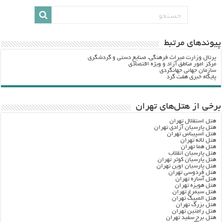
پيوندهاي مرتبط
پرتال وزارت ميراث فرهنگي، صنایع دستی و گردشگري
مرکز امور مناطق آزاد و ویژه اقتصادی
سازمان جهانی جهانگردی
پایگاه خبری هفت گرد
برخی از هتل‌های تهران
هتل استقلال تهران
هتل پارسیان آزادی تهران
هتل اسپیناس تهران
هتل لاله تهران
هتل هما تهران
هتل پارسیان انقلاب
هتل پارسیان کوثر تهران
هتل پارسیان اوین تهران
هتل فردوسی تهران
هتل آساره تهران
هتل هویزه تهران
هتل سیمرغ تهران
هتل المپیک تهران
هتل بزرگ تهران
هتل رامتین تهران
هتل برج سفید تهران