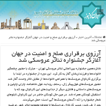
Home
»
آخرین اخبار
»
آرزوی برقراری صلح و امنیت در جهان آغازگر جشنواره تئاتر
عروسکی شد
آرزوی برقراری صلح و امنیت در جهان
آغازگر جشنواره تئاتر عروسکی شد
شانزدهمین جشنواره بین‌المللی تئاتر عروسکی تهران – مبارک با حضور چشمگیر
خانواده‌ها و فرزندان‌شان آغاز به کار کرد. این دوره از جشنواره در ابتدا با
برگزاری کارناوال عروسک‌ها با همراهی خانواده‌ها از مقابل تالار وحدت آغاز شد.
حضور عروسک‌های غول‌پیکر زال، رستم، رودابه، غول شاهنامه، چارلی چاپلین و
عروسک‌های داستانی و فانتزی دیگر از جذابیت‌های این کارناوال بود که با
استقبال کودکان همراه شد. در عین حال کودکان حاضر در این کارناوال تابلوهای
شعار جشنواره را که «آسمان عروسک‌ها آبی است» حمل می‌کردند.
بعد از طی شدن مسیر کارناوال عروسک‌ها تا محوطه مجموعه تئاتر شهر، مرضیه