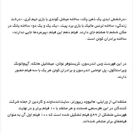
«درخشش ابدی یک ذهن پاک» ساخته میشل گوندی با بازی جیم کری، «درخت
زندگی» ساخته ترنس مالیک با بازی برد پیت، «یک یک و یک دو» ساخته یانگ در
مکان ششم تا هشتم جای دارند. فیلم دهم این فیلم «پیرمردها جایی ندارند»
ساخته برادران کوئن است
.
در این فهرست وس اندرسون، کریستوفر نولان، میشائیل هانکه، آپیچاتونگ
ویراستاکول، پل توماس اندرسون و برادران کوئن هر یک با سه فیلم حضور
دارند
.
منتقدانی از ورایتی، هالیوود ریپورتر، سایت‌اندساوند و گاردین از جمله شرکت
کنندگان در این نظرسنجی هستند و هر منتقد با ۱۰ فیلم برتر و در نهایت
فهرستی متشکل از ۵۹۹ فیلم تشکیل شده است که ۱۰۰ فیلم اول آن به عنوان
فیلم‌های برتر منتشر شده‌اند.