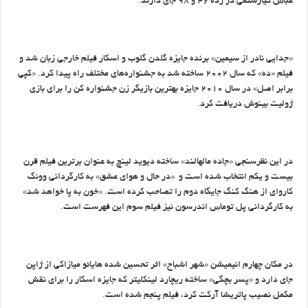
عباس کیارستمی در رده ۴۶ و ۹۸ جای دارند
.
«جدایی نادر از سیمین» برنده جایزه گلدن گلوب و اسکار فیلم خارجی زبان شد و
فیلم «ده» که سال ۲۰۰۲ ساخته شد به جشنواره‌های مختلف راه پیدا کرد. «کپی
برابر اصل» در سال ۲۰۱۰ جایزه بهترین بازیگر زن جشنواره کن را برای بازی
ژولیت بینوش دریافت کرد
.
در این نظرسنجی «جاده مالهالند» ساخته دیوید لینچ به عنوان برترین فیلم قرن
بیست و یکم انتخاب شده است و «در حال و هوای عشق» به کارگردانی وونگ
کاروای از هنگ کنگ جایگاه دوم را تصاحب کرده است. «خون به پا خواهد شد»
به کارگردانی پل توماس اندرسون نیز فیلم سوم این فهرست است
.
در مکان چهارم انیمیشن «شهر اشباح» اثر تحسین شده هایائو میازاکی از ژاپن
جای دارد و «پسر بچگی» ساخته ریچارد لینکلیتر که جایزه اسکار را برای نقش
مکمل نصیب پاتریشا آرکت کرد، فیلم پنجم شده است
.