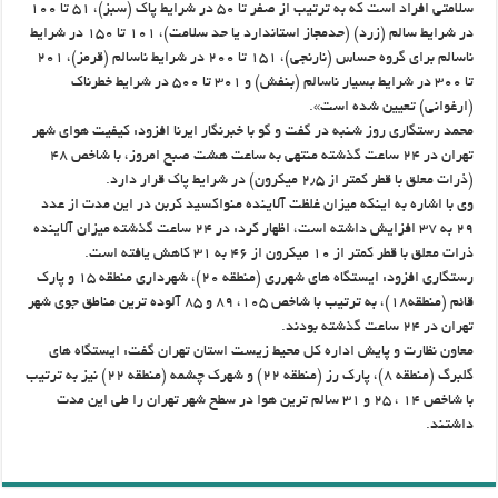
سلامتی افراد است که به ترتیب از صفر تا ۵۰ در شرایط پاک (سبز)، ۵۱ تا ۱۰۰
در شرایط سالم (زرد) (حدمجاز استاندارد یا حد سلامت)، ۱۰۱ تا ۱۵۰ در شرایط
ناسالم برای گروه حساس (نارنجی)، ۱۵۱ تا ۲۰۰ در شرایط ناسالم (قرمز)، ۲۰۱
تا ۳۰۰ در شرایط بسیار ناسالم (بنفش) و ۳۰۱ تا ۵۰۰ در شرایط خطرناک
(ارغوانی) تعیین شده است».
محمد رستگاری روز شنبه در گفت و گو با خبرنگار ایرنا افزود: کیفیت هوای شهر
تهران در ۲۴ ساعت گذشته منتهی به ساعت هشت صبح امروز، با شاخص ۴۸
(ذرات معلق با قطر کمتر از ۲٫۵ میکرون) در شرایط پاک قرار دارد.
وی با اشاره به اینکه میزان غلظت آلاینده منواکسید کربن در این مدت از عدد
۲۹ به ۳۷ افزایش داشته است، اظهار کرد: در ۲۴ ساعت گذشته میزان آلاینده
ذرات معلق با قطر کمتر از ۱۰ میکرون از ۴۶ به ۳۱ کاهش یافته است.
رستگاری افزود: ایستگاه های شهرری (منطقه ۲۰)، شهرداری منطقه ۱۵ و پارک
قائم (منطقه۱۸)، به ترتیب با شاخص ۱۰۵، ۸۹ و ۸۵ آلوده ترین مناطق جوی شهر
تهران در ۲۴ ساعت گذشته بودند.
معاون نظارت و پایش اداره کل محیط زیست استان تهران گفت: ایستگاه های
گلبرگ (منطقه ۸)، پارک رز (منطقه ۲۲) و شهرک چشمه (منطقه ۲۲) نیز به ترتیب
با شاخص ۱۴ ، ۲۵ و ۳۱ سالم ترین هوا در سطح شهر تهران را طی این مدت
داشتند.