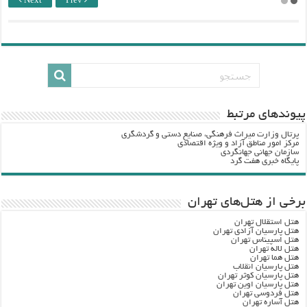
Next
Prev
پيوندهاي مرتبط
پرتال وزارت ميراث فرهنگي، صنایع دستی و گردشگري
مرکز امور مناطق آزاد و ویژه اقتصادی
سازمان جهانی جهانگردی
پایگاه خبری هفت گرد
برخی از هتل‌های تهران
هتل استقلال تهران
هتل پارسیان آزادی تهران
هتل اسپیناس تهران
هتل لاله تهران
هتل هما تهران
هتل پارسیان انقلاب
هتل پارسیان کوثر تهران
هتل پارسیان اوین تهران
هتل فردوسی تهران
هتل آساره تهران