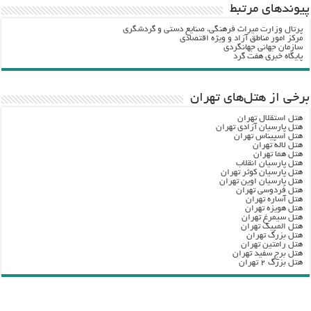
پيوندهاي مرتبط
پرتال وزارت ميراث فرهنگي، صنایع دستی و گردشگري
مرکز امور مناطق آزاد و ویژه اقتصادی
سازمان جهانی جهانگردی
پایگاه خبری هفت گرد
برخی از هتل‌های تهران
هتل استقلال تهران
هتل پارسیان آزادی تهران
هتل اسپیناس تهران
هتل لاله تهران
هتل هما تهران
هتل پارسیان انقلاب
هتل پارسیان کوثر تهران
هتل پارسیان اوین تهران
هتل فردوسی تهران
هتل آساره تهران
هتل هویزه تهران
هتل سیمرغ تهران
هتل المپیک تهران
هتل بزرگ تهران
هتل رامتین تهران
هتل برج سفید تهران
هتل بزرگ ۲ تهران