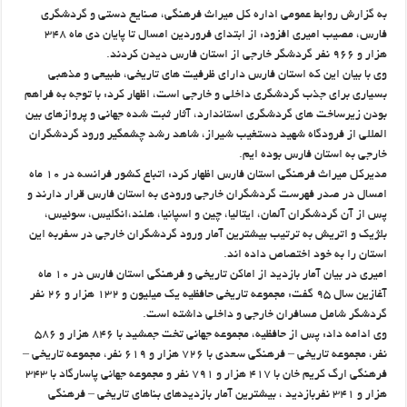
به گزارش روابط عمومی اداره کل میراث فرهنگی، صنایع دستی و گردشگری
فارس، مصیب امیری افزود: از ابتدای فروردین امسال تا پایان دی ماه ۳۴۸
هزار و ۹۶۶ نفر گردشگر خارجی از استان فارس دیدن کردند.
وی با بیان این که استان فارس دارای ظرفیت های تاریخی، طبیعی و مذهبی
بسیاری برای جذب گردشگری داخلی و خارجی است، اظهار کرد: با توجه به فراهم
بودن زیرساخت های گردشگری استاندارد، آثار ثبت شده جهانی و پروازهای بین
المللی از فرودگاه شهید دستغیب شیراز، شاهد رشد چشمگیر ورود گردشگران
خارجی به استان فارس بوده ایم.
مدیرکل میراث فرهنگی استان فارس اظهار کرد: اتباع کشور فرانسه در ۱۰ ماه
امسال در صدر فهرست گردشگران خارجی ورودی به استان فارس قرار دارند و
پس از آن گردشگران آلمان، ایتالیا، چین و اسپانیا، هلند،انگلیس، سوئیس،
بلژیک و اتریش به ترتیب بیشترین آمار ورود گردشگران خارجی در سفربه این
استان را به خود اختصاص داده اند.
امیری در بیان آمار بازدید از اماکن تاریخی و فرهنگی استان فارس در ۱۰ ماه
آغازین سال ۹۵ گفت: مجموعه تاریخی حافظیه یک میلیون و ۱۳۲ هزار و ۲۶ نفر
گردشگر شامل مسافران خارجی و داخلی داشته است.
وی ادامه داد: پس از حافظیه، مجموعه جهانی تخت جمشید با ۸۴۶ هزار و ۵۸۶
نفر، مجموعه تاریخی – فرهنگی سعدی با ۷۲۶ هزار و ۶۱۹ نفر، مجموعه تاریخی –
فرهنگی ارگ کریم خان با ۴۱۷ هزار و ۷۹۱ نفر و مجموعه جهانی پاسارگاد با ۳۴۳
هزار و ۳۴۱ نفربازدید ، بیشترین آمار بازدیدهای بناهای تاریخی – فرهنگی