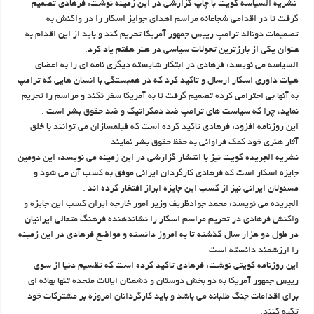
نشریه السیاسه کویت با چاپ گزارشی در این زمینه نوشت: فرهادی تصمیم
گرفت تا در اقدامی شجاعانه مراسم اهدای جوایز اسکار را در واکنش به
تصمیمات دونالد ترامپ رییس جمهور آمریکا تحریم کند و باید از این اقدام به
عنوان یکی از بارزترین تحولات سیاسی در هنر هفتم یاد کرد.
السیاسه می نویسد: فرهادی در ابتکار شایسته دیگری نامه ای را به اعضای
هیات داوری اسکار ارسال و تاکید کرد که در همبستگی با انسان هایی که ترامپ
به آنها بی احترامی کرده تصمیم گرفت تا به آمریکا سفر نکند و مراسم را تحریم
نماید، چرا که سیاست های ترامپ ضد دمکراتیک و ضد حقوق بشر است .
این روزنامه افزود: فرهادی تاکید کرده است که فیلمسازان می توانند با خلق
آثار هنری خود کمک فراوانی به حفظ حقوق بشر نمایند .
نشریه الجریده کویت نیز با انتشار گزارشی در این زمینه می نویسد: این دومین
جایزه اسکار است که فرهادی کارگردان ایرانی موفق به کسب آن می شود و
مسئولان ایرانی نیز از کسب این جایزه ابراز افتخار کرده اند .
الجریده می نویسد: محمد جوادظریف وزیر امور خارجه ایران کسب این جایزه و
واکنش فرهادی در تحریم مراسم اسکار را نشاندهنده فرهنگ متعالی ایرانیان
در طول دو هزار سال گذشته تا به امروز دانسته و مواضع فرهادی در این زمینه
را ارزشمند دانسته است.
این روزنامه کویتی نوشت: فرهادی تاکید کرده است که تقسیم دنیا از سوی
رییس جمهور آمریکا به دو بخش دوستان و دشمنان ایالات متحده تنها بهانه ای
برای اقدامات جنگ طلبانه می باشد و باید کارگردانان امروزه بر مشترکات خود
تکیه کنند.