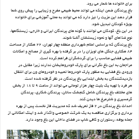
برای خانواده ها شمار می رود.
باغ پرندگان ضمن اینکه می تواند محیط طبیعی مفرح و زیبایی را پیش روی شما
قرار دهد این مزیت را نیز دارد که می تواند به محلی آموزشی برای خانواده
بویژه کودکان تبدیل شود.
در این باغ، کودکان می توانند با گونه های پرندگان ایرانی و خارجی، زیستگاهها،
نوع غذاهای آنها و نحوه زیستشان آشنا شوند.
باغ پرندگان که براساس اعلام شهرداری منطقه چهار تهران، ۲۲ هکتار از مساحت
۸۴ هکتاری جنگل های لویزان را در بر گرفته با بهره گیری از مصالح و امکانات
طبیعی فضایی مناسب را برای گردشگران فراهم کرده است.
مراجعان به این باغ نگرانی برای پارک خودروهایشان ندارند زیرا مقابل در
ورودی باغ فضایی به منظور پارک خودروها تعبیه و خودروهای ون برای انتقال
بازدیدکنندگان به بخش ابتدایی باغ پرندگان در نظر گرفته شده است.
هر فرد با تهیه یک بلیت چهار هزار تومانی می تواند از ساعت ۹ تا ۱۸ از بخش
های مختلف باغ پرندگان شامل گنجشک سانان، پرندگان شکاری، پرندگان
گرمسیری و شترمرغ ها دیدن کند.
احداث باغ پرندگان در ۲ فاز تعریف شد که مدیریت فاز نخست پس از بهره
برداری و برگزاری مناقصه به یک شرکت خصوصی واگذار شد و اینک امکاناتی از
جمله بوفه، رستوران و کافی شاپ در فضای داخلی این باغ وجود دارد.