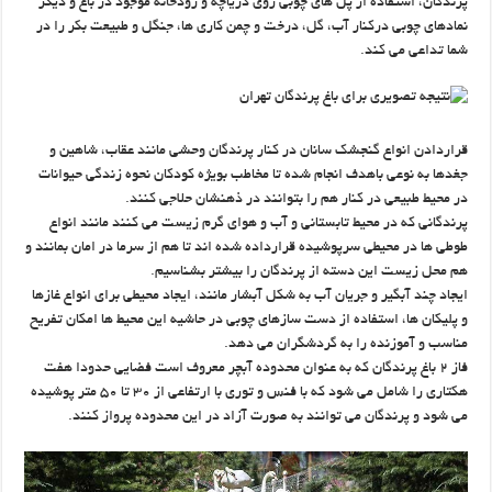
پرندگان، استفاده از پل های چوبی روی دریاچه و رودخانه موجود در باغ و دیگر
نمادهای چوبی درکنار آب، گل، درخت و چمن کاری ها، جنگل و طبیعت بکر را در
شما تداعی می کند.
قراردادن انواع گنجشک سانان در کنار پرندگان وحشی مانند عقاب، شاهین و
جغدها به نوعی باهدف انجام شده تا مخاطب بویژه کودکان نحوه زندگی حیوانات
در محیط طبیعی در کنار هم را بتوانند در ذهنشان حلاجی کنند.
پرندگانی که در محیط تابستانی و آب و هوای گرم زیست می کنند مانند انواع
طوطی ها در محیطی سرپوشیده قرارداده شده اند تا هم از سرما در امان بمانند و
هم محل زیست این دسته از پرندگان را بیشتر بشناسیم.
ایجاد چند آبگیر و جریان آب به شکل آبشار مانند، ایجاد محیطی برای انواع غازها
و پلیکان ها، استفاده از دست سازهای چوبی در حاشیه این محیط ها امکان تفریح
مناسب و آموزنده را به گردشگران می دهد.
فاز ۲ باغ پرندگان که به عنوان محدوده آبچر معروف است فضایی حدودا هفت
هکتاری را شامل می شود که با فنس و توری با ارتفاعی از ۳۰ تا ۵۰ متر پوشیده
می شود و پرندگان می توانند به صورت آزاد در این محدوده پرواز کنند.