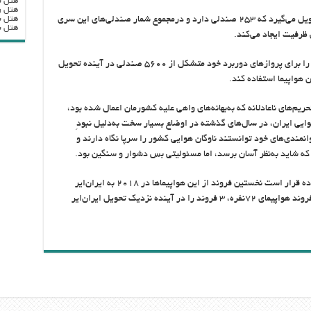
هتل ب
هتل ر
هتل ب
همچنین ایران‌ایر ۳۸ فروند ایرباس از نوع ۳۳۰ تحویل می‌گیرد که ۲۵۳ صندلی دارد و درمجموع شمار صندلی‌های این سری
هتل بزرگ
ایران‌ایر همچنین ۱۶ فروند هواپیمای ایرباس ۳۵۰ را برای پروازهای دوربرد خود متشکل از ۵۶۰۰ صندلی در آینده تحویل
ن هواپیما استفاده کند.
‌های ناعادلانه که به‌بهانه‌های واهی علیه کشورمان اعمال شده بود،
ی ایران، در سال‌های گذشته در اوضاع بسیار سخت به‌دلیل نبودِ
انمندی‌های خود توانستند ناوگان هوایی کشور را سرپا نگاه دارند و
 که شاید به‌نظر آسان برسد، اما مسئولیتی بس دشوار و سنگین بود.
براساس قراردادی که ایران‌ایر با بویینگ منعقد کرده قرار است نخستین فروند از این هواپیماها در ۲۰۱۸ به ایران‌ایر
تحویل شود. شرکت ای‌تی‌آر نیز قرار است، از ۲۰ فروند هواپیمای ۷۲نفره، ۳ فروند را در آینده نزدیک تحویل ایران‌ایر