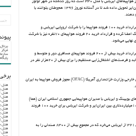
فرودگاه مهرآباد امروز شاهد ورود نخستین فروند از هواپیماهای ایرباس با مدل ۳۳۰ است که روز گذشته در شهر تولوز
فرانسه به طور رسمی به خلبانان و کادر پروازی ایران‌ایر تحویل داده شد تا در آستانه نوروز ۱۳۹۶ هم‌وطنان بتوانند با
 دهند.
درمجموع، شرکت هواپیمای جمهوری اسلامی ایران قرارداد خرید ۱۰۰ فروند هواپیما را با شرکت اروپایی ایرباس و
پيوند
 نهایی می‌شود.
پرتال
مرکز ا
جایگاه صنعت هوانوردی ایران در منطقه با امضای قرارداد خرید بیش از ۲۰۰ فروند هواپیمای مسافری دور و متوسط و
سازما
پایگا
کوتاه‌برد با بیش از۵۰هزار صندلی جدید ارتقا می‌یابد و فرصت‌های اشتغال‌زایی مستقیم را برای بیش از ۲۰هزار نفر در
برخی 
 خارجی وزارت خزانه‌داری آمریکا (
OFAC
) مجوز فروش هواپیما به ایران
هتل ا
.
هتل پ
هتل ا
هتل ل
ی بویینگ و ایرباس با مدیران هواپیمایی جمهوری اسلامی ایران (هما)
هتل ه
هتل پ
به مراحل نهایی رسید و درنتیجه قراردادی حدوداً ۱۰میلیارددلاری بین ایران‌ایر و شرکت ایرباس برای خرید ۱۰۰ فروند
هتل پ
هتل پ
هتل ف
هتل آ
هتل ه
براساس این قرارداد، ایران‌ایر ۴۶ فروند هواپیمای ۳۲۱ از ایرباس می‌خرد که در مجموع بیش از ۸۳۰۰ صندلی را به
هتل س
هتل ا