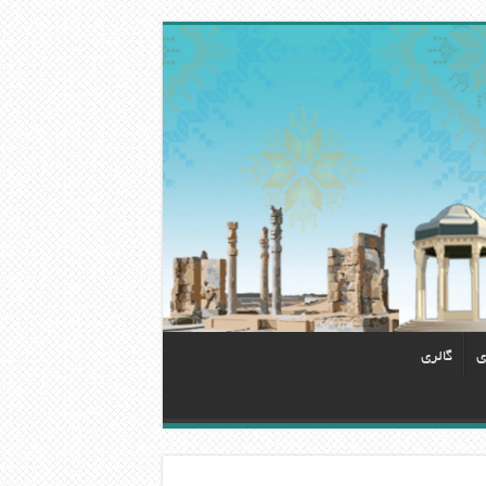
ی
گالری