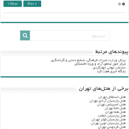
Next
Prev
پيوندهاي مرتبط
پرتال وزارت ميراث فرهنگي، صنایع دستی و گردشگري
مرکز امور مناطق آزاد و ویژه اقتصادی
سازمان جهانی جهانگردی
پایگاه خبری هفت گرد
برخی از هتل‌های تهران
هتل استقلال تهران
هتل پارسیان آزادی تهران
هتل اسپیناس تهران
هتل لاله تهران
هتل هما تهران
هتل پارسیان انقلاب
هتل پارسیان کوثر تهران
هتل پارسیان اوین تهران
هتل فردوسی تهران