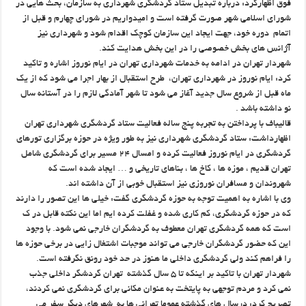
فوق اظهارکرد: درباره تبدیل ستاد گردشگری شهرداری به سازمان، بحث هایی در
شورای اسلامی شهر صورت گرفته است و امیدواریم در شورای چهارم و قبل از
اتمام دوره خود، جهت ایجاد این سازمان کوچک اقدام شود و شهرداری نیز
آژانس های بخش خصوصی را در این بخش هدایت کند.
شهردار تهران در ادامه به خدمات شهرداری تهران در ایام نوروز اشاره و تاکید
کرد: ایام نوروز در شهرداری تهران، طرح استقبال از بهار اجرا می شود که از یک
ماه قبل از شروع سال جدید آغاز می شود تا شهر آمادگی لازم را در آستانه سال
نو داشته باشد .
قالیباف با پرداختن به تجربه پنج ساله فعالیت ستاد گردشگری شهرداری تهران
اظهارداشت: ستاد گردشگری شهرداری نیز به طور ویژه در حوزه برگزاری تورهای
گردشگری در ایام نوروز فعالیت کرده و امسال ۲۴ مسیر برای گردشگری شامل
تهران قدیم ، موزه ها ، کاخ ها ، بناهای تاریخی و … ایجاد شده است که
شهروندان و مسافران نوروزی نیز استقبال خوبی از آن داشته اند.
وی با اشاره به اهمیت توجه به حوزه گردشگری گفت: خیلی ها این تصور را دارند
که در حوزه گردشگری، کم کاری شده و غفلت کرده ایم اما این نکته قابل در ک
است که همه گردشگری تهران معطوف به گردشگران خارجی نمی شود. با وجود
این که حضور گردشگران خارجی می تواند موجبات اشتغال زایی در برخی حوزه ها
را فراهم کند ولی گردشگری داخلی ما هنوز در حد خود رونق نگرفته است.
شهردار تهران با تاکید بر اینکه تا ۵ سال گذشته تهران گردشگر داخلی جذب
نمی کرد و مردم توجهی به پایتخت به عنوان مکانی برای گردشگری نمی کردند،
تصریح کرد: درسال های گذشته عموما تهرانی ها به شهرهای دیگر سفر می