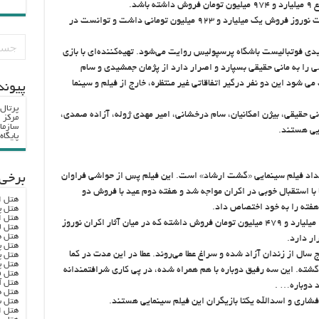
این فیلم هفته گذشته یعنی در دومین هفته تعطیلات نوروز فروش یک میلیارد و ۹۲۳ میلیون تومانی داشت و توانست در
ی فوتبالیست باشگاه پرسپولیس روایت می‌شود. تهیه‌کننده‌ای با بازی
را به مانی حقیقی بسپارد و اصرار دارد از پژمان جمشیدی و سام
 شود این دو نفر درگیر اتفاقاتی غیر منتظره، خارج از فیلم و سینما
پيوند
پرتال
ی حقیقی، بیژن امکانیان، سام درخشانی، امیر مهدی ژوله، آزاده صمدی،
مرکز ا
سازما
ایی هستند.
پایگا
ر امتداد فیلم سینمایی «گشت ارشاد» است. این فیلم پس از حواشی فراوان
برخی 
 با استقبال خوبی در اکران مواجه شد و هفته دوم عید با فروش دو
هتل ا
هتل پ
هتل ا
این فیلم در مجموع با اکران در ۱۵۵ سالن سینما، ۶ میلیارد و ۴۷۹ میلیون تومان فروش داشته که در میان آثار اکران نوروز
هتل ل
هتل ه
ر دارد.
هتل پ
ج سال از زندان آزاد شده و سراغ عطا می‌روند. عطا در این مدت در کما
هتل پ
هتل پ
گشته. این سه رفیق دوباره با هم همراه شده، در پی کاری شرافتمندانه
هتل ف
هتل آ
د دوباره… .
هتل ه
افشاری و اسدالله یکتا بازیگران این فیلم سینمایی هستند.
هتل س
هتل ا