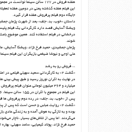
هفته فروش در ۱۷۷ سالن سینما توانست در مجموع ۹ میلیارد و ۹۷۴ میلیون تومان فروش داشته باشد.
جایگاه دوم فیلم پرفروش هفته قرار گیرد.
داستان «خوب، بد، جلف» بعد از شهرت پژمان جمشید
ویشکا آسایش قصد دارد کارگردانی یک فیلم پلیسی 
درخشانی در فیلم استفاده کند. همین موضوع باعث می
شوند.
پژمان جمشیدی، حمید فرخ نژاد، ویشکا آسایش، مان
علی اوجی و نیوشا ضیغمی بازیگران این فیلم سینم
** فُروش رو به رشد
«گشت ۲» به کارگردانی سعید سهیلی فیلمی د
در نهایت به اکران نوروز رسید و طبق پیش بینی ها
میلیارد و ۳۶۴ میلیون تومانی عنوان فیلم پرفروش هفته را به خود اختصاص داد.
پس از «خوب، بد، جلف» در رده دوم پرفروش ها قرا
«گشت ۲» روایت عباس و حسن است که پس از پن
بوده و به تازگی به هوش آمده و به زندگی عادی باز
می‌گردند. اما پس از تلاش‌های بسیار، ناچار می‌شون
حمید فرخ نژاد، پولاد کیمیایی، ساعد سهیلی، بهاره 