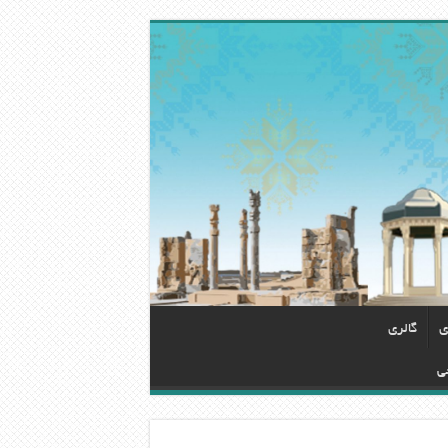
ی
گالری
ی