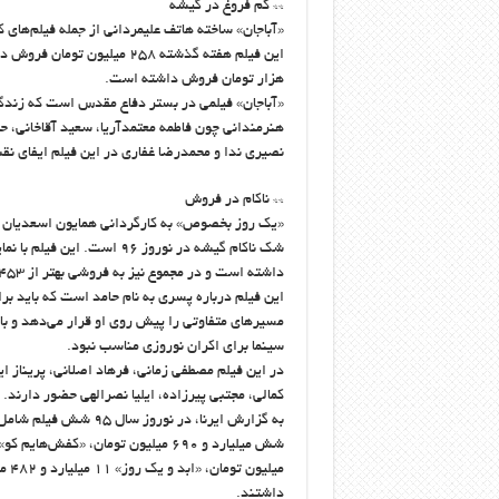
** کم فروغ در گیشه
«آباجان» ساخته هاتف علیمردانی از جمله فیلم‌های کم فر
هزار تومان فروش داشته است.
«آباجان» فیلمی در بستر دفاع مقدس است که زندگی خانواده ای در دهه ۶۰ 
هنرمندانی چون فاطمه معتمدآریا، سعید آقاخانی، 
نصیری ندا و محمدرضا غفاری در این فیلم ایفای ن
** ناکام در فروش
«یک روز بخصوص» به کارگردانی همایون اسعدیان که 
داشته است و در مجموع نیز به فروشی بهتر از ۴۵۳ میلیون و ۴۳۶ هزارتومان نرسیده است.
این فیلم درباره پسری به نام حامد است که باید ب
مسیرهای متفاوتی را پیش روی او قرار می‌دهد و با ت
سینما برای اکران نوروزی مناسب نبود.
در این فیلم مصطفی زمانی، فرهاد اصلانی، پریناز 
کمالی، مجتبی پیرزاده، ایلیا نصرالهی حضور دارند.
داشتند.