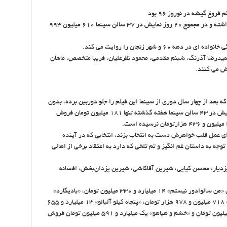
وغ گیشه در نوروز ۹۶ بود.
این فیلم هفته گذشته ۲۵۸ میلیون تومان فروش داشته و در مجموع ۲۰ روز نمایش در ۳۷ سالن سینما ۶۱۰ میلیون ۹۹۳
و شهر زنجان را روایت می کند.
حمیدرضا آذرنگ، شبنم مقدمی، محمود نظرعلیان، فریبا متخصص، ماهان
قش می کنند.
بعد از چهار سال دوری از سینما این فیلم را جلو دوربین برده، بدون
شک ناکام گیشه در نوروز ۹۶ است. این فیلم با نمایش در ۴۳ سالن سینما هفته گذشته تنها ۱۸۱ میلیون تومان فروش
رای عمل قلب خواهرش دست به انتخاب بزند، انتخابی که در آینده
وجه به داستان غم انگیز و تم تلخی که دارد به اعتقاد برخی از اهالی
ایزدیار، محسن کیایی، شیرین آقاکاشی، شیرین یزدان‌بخش، افسانه
به گزارش ایرنا، در نوروز سال ۹۵ شش فیلم شامل «من سالوادور نیستم» ۱۴ میلیارد و ۳۳۰ میلیون تومان، «بادیگارد»
شش میلیارد و ۶۹۰ میلیون تومان، «کفش‌هایم کو» ۷۱۸ میلیون و ۹۷۸ هزار تومان، «پنجاه کیلو آلبالو» ۱۳ میلیارد و ۶۵۵
میلیون تومان، «ابد و یک روز» ۱۱ میلیارد و ۴۸۲ میلیون تومان و «خشم و هیاهو» یک میلیارد و ۵۹۱ میلیون تومان فروش