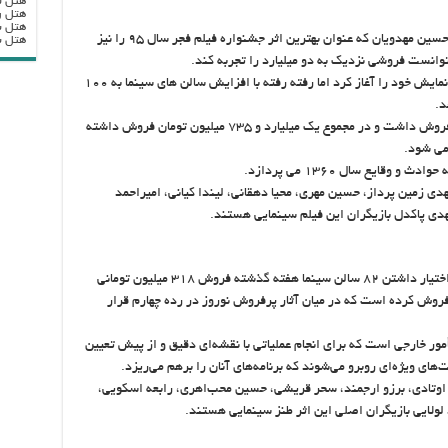
هتل ب
هتل ر
هتل ب
«ماجرای نیمروز» دومین ساخته بلند سینمایی محمدحسین مهدویان که عنوان بهترین اثر جشنواره فیلم فجر سال ۹۵ را نیز
هتل بزرگ
انست فروشی نزدیک به دو میلیارد را تجربه کند.
این فیلم هرچند در ابتدای اکران با سینماهای کمی نمایش خود را آغاز کرد اما رفته رفته با افزایش سالن های سینما به ۱۰۰
د.
«ماجرای نیمروز» هفته گذشته ۶۹۶ میلیون تومان فروش داشت و در مجموع یک میلیارد و ۷۳۵ میلیون تومان فروش داشته
می شود.
قایع سال ۱۳۶۰ می پردازد.
دی زمین پرداز، حسین مهری، محیا دهقانی، لیندا کیانی، امیراحمد
دی پاکدل بازیگران این فیلم سینمایی هستند.
«سه بیگانه» دیگر فیلم طنز اکران نوروزی نیز با دراختیار داشتن ۸۲ سالن سینما هفته گذشته فروش ۳۱۸ میلیون تومانی
 میلیارد و ۵۰ میلیون تومان فروش کرده است که در میان آثار پرفروش نوروز در رده چهارم قرار
ور خارجی است که برای انجام عملیاتی با نقشه‌ای دقیق و از پیش تعیین
ت‌های ویژه‌ای روبرو می‌شوند که برنامه‌های آنان را برهم می‌ریزد.
ا اوتادی، برزو ارجمند، سحر قریشی، حسین محب‌اهری، رابعه اسکویی،
لولایی بازیگران اصلی این اثر طنز سینمایی هستند.