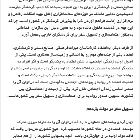
دولت تدبیر و امید ناچیز بود؛ ازاین‌رو،کارشناسان سازمان میراث‌فرهنگی،
صنایع‌دستی و گردشگری ایران به این نتیجه رسیدند که جذب گردشگر نیازمند
اندیشیدن تدابیر مختلف در حوزه‌های سخت‌افزاری (مثل تهیه امکانات رفاهی) و
نرم‌افزاری (مانند فراهم آوردن شرایط پذیرش گردشگر در کشور) است، چراکه
این مهم در گذشته مغفول مانده بود و به همین دلیل این سازمان اقداماتی
به‌منظور اعتمادسازی و تسهیل سفر برای گردشگران خارجی به‌عمل آورد.
از طرف دیگر، به‌اعتقاد کارشناسان میراث‌فرهنگی، صنایع‌دستی و گردشگری،
اعتماد یکی از جنبه‌های مهم روابط انسانی و زمینه‌ساز همکاری است. یکی از
اصول اولیه زندگی اجتماعی، داشتن اعتماد به یکدیگر است و اگر افراد به
یکدیگر اعتماد و اطمینان نداشته باشند، تداوم زندگی در چنین جوامعی دشوار
خواهد بود. چرخ‌های زندگی بر محور اعتمادبه‌یکدیگر درحال حرکت است و
اهمیت اعتماد در روابط و پیوندهای اجتماعی به‌گونه‌ای است که می‌توان آن را
عنصر اساسی زندگی اجتماعی تلقی کرد. یکی از جنبه‌های اعتمادسازی بین
کشورها تسهیل صدور روادید برای اعتمادسازی و تسهیل سفر بین کشورهاست.
تسهیل سفر در دولت یازدهم
جهان‌گردی پیامدهای متفاوتی دارد که می‌توان آن را به منزله نیروی محرک
توسعه اقتصادی در تمام کشورها محسوب کرد. هیچ کشوری نمی‌توان یافت که
فاقد مواد اولیه برای جهان‌گردی باشد. آنچه به‌تنهایی کشورها را از هم متمایز