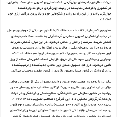
می‌کند، علاوه‌بر جاذبه‌های جهان‌گردی، اعتمادسازی و تسهیل سفر است. بنابراین،
هر کشوری با کوششی شایسته در زمینه جهان‌گردی می‌تواند واردکننده
جهان‌گرد باشد و از این راه به رشد و شکوفایی خود و بالا بردن درآمد ارزی خود
کمک کند.
همان‌طور که پیش‌تر گفته شد، به‌اعتقاد کارشناسانِ امر، یکی از مهم‌ترین عوامل
در جذب گردشگران تسهیل دسترس گردشگران به مقصد است که جنبه‌های
کاهش هزینه، سرعت و راحتی را شامل می‌شود. در این میان، کاهش مقررات
مربوط به ویزا نیز به‌عنوان یکی از مؤثرترین راهکارها برای دستیابی به هدف
فوق همواره مدنظر بوده، به‌طوری‌که کمیسیون سفر اروپا هم معتقد است که
مهم‌ترین و بیشترین سود مالی از طریق افزایش تعداد کشورهای معاف از ویزا
تأمین می‌شود. درواقع، تسهیل صدور ویزا عاملی جذب‌کننده و ترغیب‌کننده
برای گردشگران کشور مبدأ به‌منظور بازدید از کشور مقصد به‌حساب می‌آید.
بنابراین با توجه به اهمیت نحوه صدور روادید به‌عنوان یکی از مهم‌ترین عوامل
مؤثر در گردشگری بین‌المللی و ضرورت ارتقای استانداردها و رویه‌های صدور
روادید در کشور، سازمان میراث‌فرهنگی، صنایع‌دستی و گردشگری در دولت
یازدهم کارگروهی تشکیل داد. این کارگروه متعاقب تصویب‌نامه ۱۳۳۵۱۳/
ت ۲۸۸۲۵ ه‍ به‌تاریخ ۵ آبان ۱۳۹۲ هیئت‌وزیران و به‌استناد تبصره ۴۳ قانون
بودجه اصلاحی سال ۱۳۴۳ کل کشور، با عضویت معاونان ذی‌ربط وزارتخانه‌های
امورخارجه، کشور، اطلاعات و رئیس‌کل سازمان توسعه و تجارت شکل گرفت.