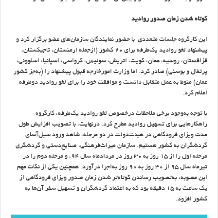
کوتاه شدن زمان صدور روادید
این کارگروه جلسات متعددی با حضور نمایندگان سازمان‌های عضو برگزار کرد و
پیشنهاد لغو روادید یک‌طرفه برای ۲۰ کشور (ازجمله ارمنستان، تاجیکستان،
قزاقستان، روسیه، عمان، کویت، اتریش، سوئیس، کرواسی، اسپانیا، اسلوونی،
پرتغال و بوسنی) صادر کرد. اما وزارت امورخارجه قبول پیشنهاد را (به‌جز کشور
عمان) منوط به عمل متقابل دانست و موافقت خود را برای لغو روادید دوطرفه
اعلام کرد.
با توجه به‌وجود برخی ملاحظات درخصوص لغو روادید یک‌طرفه، کارگروه
راهکارهایی برای تسهیل روادید مطرح کرد. درنهایت، با تصویب افزایش طول
مدت ویزای فرودگاهی در هیئت‌دولت در دو مرحله، شاهد ورود سیل‌آسای
گردشگران به کشور هستیم. سازمان میراث‌فرهنگی، صنایع‌دستی و گردشگری
مرحله اول را از ۱۵ روز به ۳۰ روز در مردادماه سال ۹۴، و مرحله دوم را در
تیرماه سال ۹۵ از ۳۰ روز به ۹۰ روز به‌اجرا درآورد. همچنین یکی از نکات مهم
این مصوبه، به‌تصویب رساندن کوتاه‌تر شدن زمان صدور ویزای فرودگاهی از
یک ساعت به ۱۵ دقیقه بود که به اعتماد گردشگران و تسهیل سفر آن‌ها به
کشور افزود.