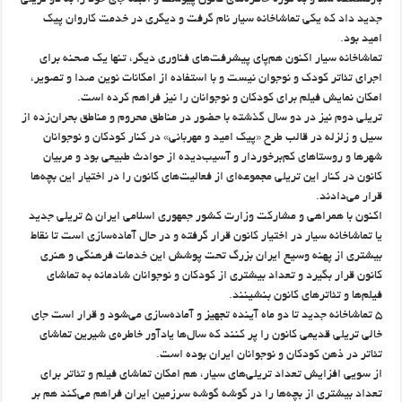
بازنشسته شد و به موزه خاطره‌های کانون پیوست و البته جای خود را به دو تریلی
جدید داد که یکی تماشاخانه سیار نام گرفت و دیگری در خدمت کاروان پیک
امید بود.
تماشاخانه سیار اکنون هم‌پای پیشرفت‌های فناوری دیگر، تنها یک صحنه برای
اجرای تئاتر کودک و نوجوان نیست و با استفاده از امکانات نوین صدا و تصویر،
امکان نمایش فیلم برای کودکان و نوجوانان را نیز فراهم کرده است.
تریلی دوم نیز در دو سال گذشته با حضور در مناطق محروم و مناطق بحران‌زده از
سیل و زلزله در قالب طرح «پیک امید و مهربانی» در کنار کودکان و نوجوانان
شهرها و روستاهای کم‌برخوردار و آسیب‌دیده از حوادث طبیعی بود و مربیان
کانون در کنار این تریلی مجموعه‌ای از فعالیت‌های کانون را در اختیار این بچه‌ها
قرار می‌دادند.
اکنون با همراهی و مشارکت وزارت کشور جمهوری اسلامی ایران ۵ تریلی جدید
یا تماشاخانه سیار در اختیار کانون قرار گرفته و در حال آماده‌سازی است تا نقاط
بیشتری از پهنه وسیع ایران بزرگ تحت پوشش این خدمات فرهنگی و هنری
کانون قرار بگیرد و تعداد بیشتری از کودکان و نوجوانان شادمانه به تماشای
فیلم‌ها و تئاترهای کانون بنشینند.
۵ تماشاخانه جدید تا دو ماه آینده تجهیز و آماده‌سازی می‌شود و قرار است جای
خالی تریلی قدیمی کانون را پر کنند که سال‌ها یادآور خاطره‌ی شیرین تماشای
تئاتر در ذهن کودکان و نوجوانان ایران بوده است.
از سویی افزایش تعداد تریلی‌های سیار، هم امکان تماشای فیلم و تئاتر برای
تعداد بیشتری از بچه‌ها را در گوشه گوشه سرزمین ایران فراهم می‌کند هم بر