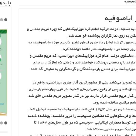
اصوفیه
باید‌
ایاصوفیه
 به مسجد، دولت ترکیه اعلام کرد موزاییک‌هایی که چهره مریم مقدس و
ان به روی نمازگزاران پوشانده خواهند شد.
جمهور ترکیه اوایل ماه جاری فرمان تغییر کاربری موزه «ایاصوفیه» به
روز جمعه در «ایاصوفیه» نماز اقامه خواهند کرد.
، سخنگوی دولت اعلام کرد موزاییک‌های «بیزانسی» که مریم مقدس و
دارند با پرده‌هایی پوشانده خواهند شد و زمانی که نمازگزاران برای
 موزاییک‌ها برای تمامی بازدیدکننگان و گردشگران به نمایش گذاشته
به تصویر می‌کشد یکی از مشهورترین آثار هنری «بیزانسی» واقع در
 خلق شد و پس از وقوع زمین‌لرزه‌ای شدید، در قرن چهاردهم بازسازی
ر کنار مریم مقدس قرار دارند نیز در کنار تصویر مریم مقدس خلق شد.
ششم میلادی ساخته شده بود.
بلافاصله پس از آن که استانبول کنونی توسط سلطان محمد دوم در سال ۱۴۵۳ فتح شد، «ایاصوفیه» به مسجد تبدیل شد.
ک‌ها و فرسکوهایی که مضامین مسیحیت را دربر داشتند، پوشانده شدند
و بعدها در نتیجه یک پروژه عظیم برای بازسازی مسجد توسط معماران ایتالیایی-سوئیسی که در طول سال‌های ۱۸۴۷ تا