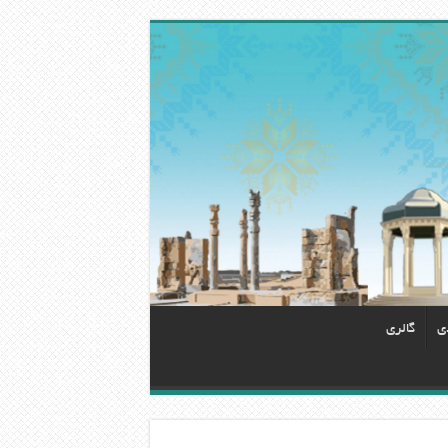
دی
گالری