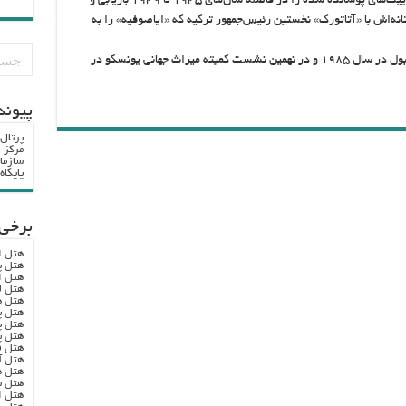
«توماس ویترمور» باستان‌شناس آمریکایی این موزاییک‌های پوشانده شده را در فاصله سال‌های ۱۹۳۵ تا ۱۹۳۹ بازیابی و
نه‌اش با «آتاتورک» نخستین رئیس‌جمهور ترکیه که «ایاصوفیه» را به
«ایاصوفیه» به عنوان بخشی از منطقه تاریخی استانبول در سال ۱۹۸۵ و در نهمین نشست کمیته میراث جهانی یونسکو در
پيوند
پرتال
مرکز ا
سازما
پایگا
برخی 
هتل ا
هتل پ
هتل ا
هتل ل
هتل ه
هتل پ
هتل پ
هتل پ
هتل ف
هتل آ
هتل ه
هتل س
هتل ا