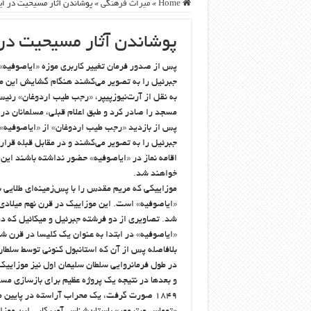
Home
»
ميراث فرهنگی
»
پوشاندن آثار مسیحیت در ای
پوشاندن آثار مسیحیت در 
پس از صدور فرمان تغییر کاربری موزه «ایاصوفیه»
جبرئیل را به تصویر می‌کشند هنگام گشایش این مک
به نقل از آرت‌نیوزپیپر، «رجب طیب اردوغان» رئیس 
مسجد را صادر کرد و طبق اعلام قبلی، مسلمانان در 
پس از بازدید «رجب طیب اردوغان» از «ایاصوفیه»
جبرئیل را به تصویر می‌کشند و در مقابل قبله قرار 
اقامه نماز در «ایاصوفیه» حضور نداشته باشند این
خواهند شد.
موزاییکی که مریم مقدس را با پس‌زمینه‌ای طلایی 
«ایاصوفیه» است. این موزاییک در قرن نهم میلادی
شد. تصاویری از دو فرشته جبرئیل و میکائیل که د
«ایاصوفیه» در ابتدا به عنوان یک کلیسا در قرن 
در طول فرمانروایی سلطان سلیمان اول نیز موزایی
۱۸۴۹ صورت گرفت، یک محراب آراسته در پایین موزاییک مریم مقدس ساخته شد.