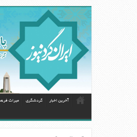
آخرین اخبار
گردشگری
ميراث فره