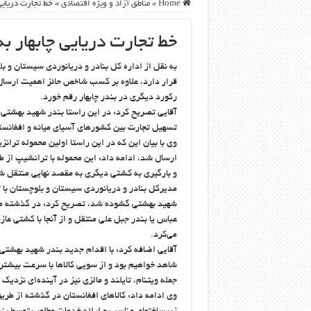
Home
»
مناطق آزاد و ویژه اقتصادی
»
خط تجارت دریایی
خط تجارت دریایی چابهار ب
به نقل از اداره کل بنادر و دریانوردی سیستان و بل
قرار دارد، علاوه بر کسب شاخص حائز اهمیت ارسال 
رکورد دیگری در بندر چابهار رقم خورد.
آقایی تصریح کرد: در این راستا بندر شهید بهشتی چ
تسهیل تجارت بین کشورهای آسیای میانه و افغانس
وی با بیان این که در این راستا اولین محموله ترا
ارسال شد، ادامه داد: این محموله با ترانشیپ از ط
و بارگیری به کشتی دیگری به مقصد نهایی منتقل ش
مدیرکل بنادر و دریانوردی سیستان و بلوچستان با تا
شهید بهشتی گشوده شد، تصریح کرد: در گذشته محمول
عباس یا بندر جبل علی منتقل و از آنجا با کشتی عاز
می‌کرد.
آقایی اضافه کرد: با اقدام جدید بندر شهید بهش
شاهد خواهیم بود و از سویی کالاها با سرعت بیشتری
جمله ویتنام، تایلند و مالزی نیز در آینده‌ای نزد
وی ادامه داد: کالاهای افغانستان در گذشته از طر