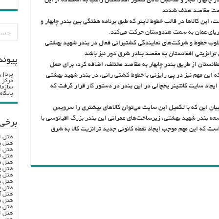
چابهار، تجار و صاحبان کالای کشور افغانستان راغب به استفاده از این
 سمت مقاصد هدف شدند.
این کالاها در قالب خطوط لاینر که طبق برنامه هفتگی بین بندر چابهار و
دریای عمان به سمت هندوستان حرکت می‌کند.
 مطلوب خطوط و شرکت‌های نمایندگی کشتیرانی فعال در بندر شهید بهشتی
ی ترانزیتی افغانستان به مقصد بنادر شرق دور نیز باشد.
پيوند
غانستان از طریق بندر چابهار به مقاصد مختلف، اضافه کرد: برای حمل
پرتال
 که این مهم نیز در پی رایزنی با خطوط کشتی رانی، در بندر شهید بهشتی
مرکز ا
ایجاد سایت کانتینر یخچالی در این بندر در دستور کار قرار گرفت که
سازما
پایگا
بیان این که با تکمیل این سایت می‌توان کالاهای بیشتری را سرویس
عه بندر شهید بهشتی، زیرساخت‌های عمرانی این بندر بزرگ اقیانوسی با
برخی 
است که این مهم موجب ایجاد نقطه کانونی جدید ترانزیت کالا به شرق
هتل ا
هتل پ
هتل ا
هتل ل
هتل ه
هتل پ
هتل پ
هتل پ
هتل ف
هتل آ
هتل ه
هتل س
هتل ا