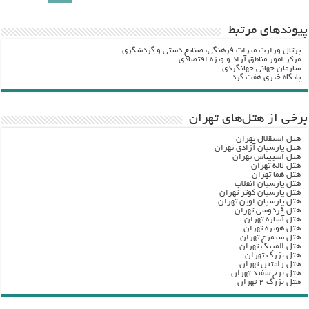
پيوندهاي مرتبط
پرتال وزارت ميراث فرهنگي، صنایع دستی و گردشگري
مرکز امور مناطق آزاد و ویژه اقتصادی
سازمان جهانی جهانگردی
پایگاه خبری هفت گرد
برخی از هتل‌های تهران
هتل استقلال تهران
هتل پارسیان آزادی تهران
هتل اسپیناس تهران
هتل لاله تهران
هتل هما تهران
هتل پارسیان انقلاب
هتل پارسیان کوثر تهران
هتل پارسیان اوین تهران
هتل فردوسی تهران
هتل آساره تهران
هتل هویزه تهران
هتل سیمرغ تهران
هتل المپیک تهران
هتل بزرگ تهران
هتل رامتین تهران
هتل برج سفید تهران
هتل بزرگ ۲ تهران