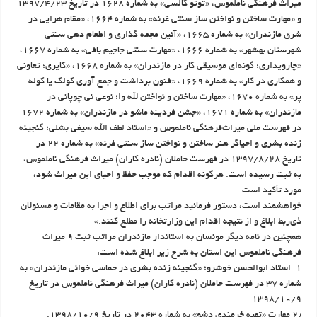
میراث فرهنگی ناملموس، «توتو کالسی» به شماره ۱۶۲۸ در تاریخ ۱۳۹۷/۴/۲۳
و «مهارت ساختن و نواختن ساز سنتی غرنه» به شماره ۱۶۶۴، «مقام هرایی در
شرق مازندران» به شماره ۱۶۶۵، «آئین مجمه گذاری و اطعام دهی سنتی
شهرستان بهشهر» به شماره ۱۶۶۶، «مهارت سنتی جاجیم بافی» به شماره ۱۶۶۷،
«چارویداری؛ گونه‌ای موسیقی کار در مازندران» به شماره ۱۶۶۸، «کایری؛ تعاونی
و همکاری در کار» به شماره ۱۶۶۹، «فنون برداشت و جمع آوری کولک یا کوله
پر» به شماره ۱۶۷۰، «مهارت ساختن و نواختن لله وا؛ نوعی نی چوپانی در
مازندران» به شماره ۱۶۷۱، «جشن فردینه ماشو در مازندران» به شماره ۱۶۷۲
در فهرست ملی میراث‌فرهنگی ناملموس و «استاد لطف الله سیفی بشلی؛ گنجینه
زنده بشری و احیاگر هنر ساختن و نواختن ساز سنتی غرنه» به شماره ۲۲ در
تاریخ ۱۳۹۷/۸/۲۸ در فهرست حاملان (نادره کاران) میراث فرهنگی ناملموس،
به ثبت رسیده است. هرگونه اقدام که موجب حفظ و احیای این میراث شود،
مورد تأکید است.
خواهشمند است، دستور فرمائید مراتب برای اطلاع و اجرا به مقامات و مسئولان
ذی‌ربط ابلاغ و از نتیجه اقدام این وزارتخانه را مطلع کنند.»
همچنین در نامه دیگر مونسان به استاندار مازندران مراتب ثبت ۹ میراث
فرهنگی ناملموس این استان به شرح زیر ابلاغ شده است:
۱. استاد ابوالحسن خوشرو؛ «گنجینه زنده بشری در حماسی خوانی مازندران» به
شماره ۳۷ در فهرست حاملان (نادره کاران) میراث فرهنگی ناملموس در تاریخ
۱۳۹۸/۱۰/۹.
۲٫ مهارت «تهیه خرمندی دشو» به شماره ۲۰۴۳ در تاریخ ۱۳۹۸/۱۰/۹.