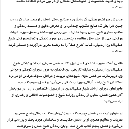
باید و شاید، شخصیت و اندیشه‌های متعالی او در بین مردم شناخته نشده
است.»
مدیرکل میراث‌فرهنگی،
گردشگری و صنایع‌دستی
استان اردبیل بیان کرد: «در
چنین شرایطی که منابع مکتوب چندانی برای معرفی دقیق و مستند زندگی و
مکتب معنوی شیخ صفی وجود ندارد، امیر رجبی نویسنده و محقق حوزه ادبیات
عرفانی، پس از چند سال مطالعه و پژوهش در مورد زندگی و تعالیم عرفانی شیخ
صفی‌الدین اردبیلی، کتاب “شرح صفا” را به رشته تحریر درآورده و منتشر کرده
است.»
فلاحی گفت: «نویسنده در فصل اول کتاب، ضمن معرفی اجداد و نیاکان شیخ
صفی‌الدین اردبیلی و سابقه تاریخی این خاندان به مرور دوران کودکی و جوانی
وی می‌پردازد، در فصل دوم، شیوه‌های تربیت و مراحل سلوک عرفانی او در نزد
استادش شیخ زاهد گیلانی مورد بحث قرار می‌گیرد و فصل سوم کتاب به
ماجراهای دوران ارشاد شیخ صفی‌الدین در اردبیل اختصاص دارد؛ در دو بخش
آخر همین فصل، نمایی از زندگی روزانه شیخ و خصوصیات اخلاقی و رفتاری او
ارائه می‌شود.»
او عنوان کرد: «در فصل چهارم کتاب، ویژگی‌های مکتب عرفانی شیخ صفی و
نظریات و تعالیم معنوی او براساس حکایت‌ها و سخنانش مورد بحث و بررسی قرار
می‌گیرد و فصل پنجم کتاب شرح صفا، پایان زندگی شیخ صفی و سرنوشت