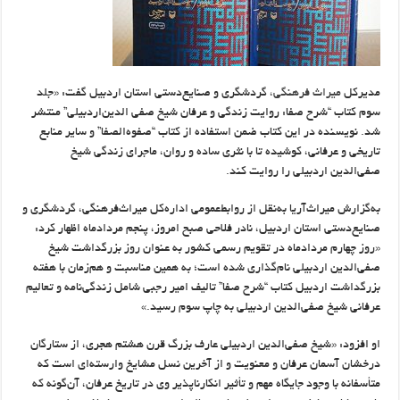
مدیرکل
میراث ‌فرهنگی،
گردشگری و صنایع‌دستی استان اردبیل گفت: «جلد
سوم کتاب “شرح صفا: روایت زندگی و عرفان شیخ صفی الدین‌اردبیلی” منتشر
شد. نویسنده در این کتاب ضمن استفاده از کتاب “صفوه‌الصفا” و سایر منابع
تاریخی و عرفانی، کوشیده تا با نثری ساده و روان، ماجرای زندگی شیخ
صفی‌الدین اردبیلی را روایت کند.
به‌گزارش میراث‌آریا به‌نقل از روابط‌عمومی اداره‌کل میراث‌فرهنگی، گردشگری و
صنایع‌دستی استان اردبیل، نادر فلاحی صبح امروز، پنجم مردادماه اظهار کرد:
«روز چهارم مردادماه در تقویم رسمی کشور به عنوان روز بزرگداشت شیخ
صفی‌الدین اردبیلی نام‌گذاری شده است؛ به همین مناسبت و هم‌زمان با هفته
بزرگداشت اردبیل کتاب “شرح صفا” تالیف امیر رجبی شامل زندگی‌نامه و تعالیم
عرفانی شیخ صفی‌الدین اردبیلی به چاپ سوم رسید.»
او افزود: «شیخ صفی‌الدین اردبیلی عارف بزرگ قرن هشتم هجری، از ستارگان
درخشان آسمان عرفان و معنویت و از آخرین نسل مشایخ وارسته‌ای است که
متأسفانه با وجود جایگاه مهم و تأثیر انکارناپذیر وی در تاریخ عرفان، آن‌گونه که