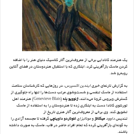
یک هنرمند کانادایی برخی از معروف‌ترین آثار کلاسیک دنیای هنر را با اضافه
کردن ماسک بازآفرینی کرد، ابتکاری که با استقبال هنردوستان در فضای آنلاین
روبه‌رو شد.
به گزارش تارنمای خبری
ایندین اکسپرس
، در روزهایی که کارشناسان سلامت
استفاده از ماسک تنفسی و شست‌وشوی مرتب دست‌ها را تنها راه جلوگیری از
گسترش ویروس کرونا می‌دانند،
ژنوویو بِله
(Genevieve Blais) هنرمند اهل
تورنتوی کانادا دست به ابتکاری زده تا هنردوستان را به استفاده از ماسک
تشویق کند. وی برخی از معروف‌ترین آثار هنری تاریخ از
تندیس
داوود
میکلانژ
و
مونالیزا
ی
لئوناردو داوینچی
گرفته تا مجسمه آزادی را
به گونه‌ای بازآفرینی کرده که تمام افراد حاضر در قاب، ماسک به صورت داشته
باشند.