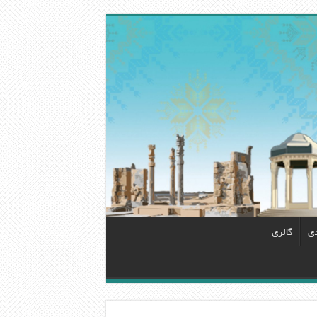
دی
گالری