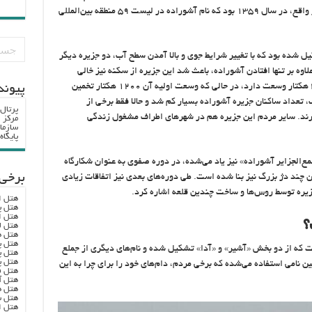
زیادی از کشورهای همسایه به آن سفر می‌کنند. در واقع، در سال ۱۳۵۹ بود که نام آشوراده در لیست ۵۹ منطقه‌ بین‌المللی
 شده بود که با تغییر شرایط جوی و بالا آمدن سطح آب، دو جزیره دیگر
علاوه بر تنها افتادن آشوراده، باعث شد این جزیره از سکنه نیز خالی
شود. در حال حاضر، این جزیره چیزی در حدود ۴۰۰ هکتار وسعت دارد، در حالی که وسعت اولیه آن ۱۲۰۰ هکتار تخمین
پيوند
 ۷۲ و افزایش سطح آب، تعداد ساکنان جزیره آشوراده بسیار کم شد و حالا فقط برخی از
پرتال
رند. سایر مردم این جزیره هم در شهرهای اطراف مشغول زندگی
مرکز ا
سازما
پایگا
مع‌الجزایر آشوراده» نیز یاد می‌شده، در دوره صفوی به عنوان شکارگاه
برخی 
 چند دژ بزرگ نیز بنا شده است. طی دوره‌های بعدی نیز اتفاقات زیادی
 جزیره توسط روس‌ها و ساخت چندین قلعه اشاره کرد.
هتل ا
هتل پ
هتل ا
؟
هتل ل
هتل ه
هتل پ
ت که از دو بخش «آشیر» و «آدا» تشکیل شده و نام‌های دیگری از جملع
هتل پ
هتل پ
ین نامی استفاده می‌شده که برخی مردم، دام‌های خود را برای چرا به این
هتل ف
هتل آ
هتل ه
هتل س
هتل ا