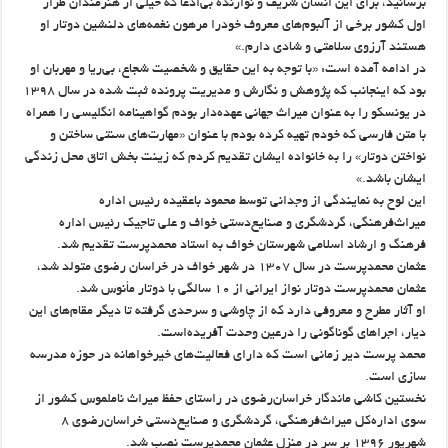
برسانید، برای این انسان شریف و نوازنده بی‌ادعا که خیلی از هنرمندان طراز
اول کشور برخی از آلبوم‌های معروف خودرا مرهون نغمه‌های دلنشین دوتار او
هستند آرزوی سلامتی و شادی دارم.»
در ادامه آمده است: «با توجه به این حقایق و شخصیت شجاع، بی‌ریا و مهربان او
بود که اینجانب که پژوهش و نگارش و مدیریت پرونده ثبت شده در سال ۱۳۹۸
در یونسکو را به عنوان میراث جهانی عهده‌دار بودم گواهینامه انگلیسی را همراه
با متن فارسی که خودم تهیه کرده بودم با عنوان «مهارت‌های سنتی ساختن و
نواختن دوتار» را به خانواده ایشان تقدیم کردم که زینت بخش اتاق محل زندگی
ایشان باشد.»
این لوح به نمایندگی از وجدانی توسط محمود باعقیده رئیس اداره
میراث‌فرهنگی، گردشگری و صنایع‌دستی خواف و علی تاجیک رئیس اداره
فرهنگ و ارشاد اسلامی شهرستان خواف به استاد محمدپرست تقدیم شد.
عثمان محمدپرست در سال ۱۳۰۷ در شهر خواف در خراسان رضوی متولد شد،
عثمان محمدپرست دوتار نواز ایرانی از ۱۰ سالگی با دوتار مأنوس شد.
او آثار مطرح و معروفی دارد که از چاوشی و سرحدی گرفته تا دیگر مقام‌های این
دیار، اجراهای گوناگونی را درعین وحدت آفریده‌است.
محمد پرست دیر زمانی است که دارای فعالیت‌های خیرخواهانه در حوزه مدرسه
سازی است.
نخستین کاشی ماندگار خراسان‌رضوی در راستای حفظ میراث ناملموس کشور از
سوی اداره‌کل میراث‌فرهنگی، گردشگری و صنایع‌دستی خراسان‌رضوی ۸
شهریور ۱۳۹۶ بر سر در منزل عثمان محمدپرست نصب شد.