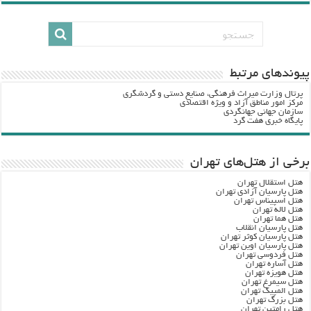
پيوندهاي مرتبط
پرتال وزارت ميراث فرهنگي، صنایع دستی و گردشگري
مرکز امور مناطق آزاد و ویژه اقتصادی
سازمان جهانی جهانگردی
پایگاه خبری هفت گرد
برخی از هتل‌های تهران
هتل استقلال تهران
هتل پارسیان آزادی تهران
هتل اسپیناس تهران
هتل لاله تهران
هتل هما تهران
هتل پارسیان انقلاب
هتل پارسیان کوثر تهران
هتل پارسیان اوین تهران
هتل فردوسی تهران
هتل آساره تهران
هتل هویزه تهران
هتل سیمرغ تهران
هتل المپیک تهران
هتل بزرگ تهران
هتل رامتین تهران