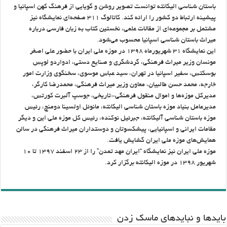
باستان شناسی الیکانته توانست تصویر روشن و گویایی از فرهنگ کهن اسپانیا و
پیشینه ارتباط دو کشور را ارائه کند. کاتالوگ ۳۱۱ صفحه‌ای نمایشگاه نیز
مشتمل بر مجموعه‌ای از مقالات علمی، نخستین کتاب به زبان فارسی درباره
میراث باستان شناسی اسپانیا محسوب می‌شود.
این نمایشگاه ۳۱ شهریورماه ۱۳۹۸ در موزه ملی ایران با حضور علی اصغر
مونسان وزیر میراث فرهنگی، گردشگری و صنایع دستی، ادواردو لوپس
بوسکتس، سفیر اسپانیا در تهران، سید عباس موسوی، سخنگوی وزارت امور
خارجه، محمد حسن طالبیان، معاون وزیر میراث فرهنگی، محمدرضا کارگر،
مدیرکل موزه‌ها و اموال منقول فرهنگی-تاریخی، جوسپ آلبرت کورتس،
مدیرعامل بنیاد موزه باستان شناسی الیکانته، مانوئل اولسینا دومنچ، رئیس
موزه باستان شناسی آلیکانته، جبرئیل نوکنده، رئیس کل موزه ملی این و دیگر
مقامات ایرانی و اسپانیایی، پیشکسوتان و دوستداران میراث فرهنگی در سالن
همایش‌های موزه ملی ایران گشایش یافت.
موزه ملی ایران نیز نمایشگاه “ایران مهد تمدن” را از ۲۳ اسفند ۱۳۹۷ تا ۱۰
شهریور ۱۳۹۸ در موزه الیکانته برگزار کرد.
باید‌ها و نبایدهای ماسک زدن