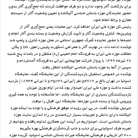
تیرماه نیز طرف اسپانیایی اعلام کرد که امکان اعزام نمایندگان موزه آلیکانته
برای بازگشت آثار وجود ندارد و دو طرف موافقت کردند که جمع‌آوری آثار بدون
حضور نمایندگان موزه باستان شناسی آلیکانته و تعیین وضعیت آثار از سیستم
مجازی و برخط انجام شود.
رئیس کل موزه ملی ایران اضافه کرد: این عملیات یعنی جمع‌آوری آثار از
ویترین‌ها، کنترل وضعیت آثار و تأیید گزارش وضعیت و بسته بندی آثار انجام و
جعبه‌ها با حضور نماینده گمرگ جمهوری اسلامی در محل موزه کنترل و پلمپ شد.
نوکنده ادامه داد: در نهایت آثار با همراهی اسکورت پلیس راهور، ناجا و یگان
حفاظت موزه ملی ایران به فرودگاه امام خمینی (ره) منتقل و در بامداد پنج شنبه
۲۶ تیرماه ۱۳۹۹ با پرواز شرکت هواپیمایی ایرانی به فرودگاه آمستردام و
سپس از آنجا به موزه باستان شناسی الیکانته انتقال یافت.
نوکنده در خصوص استقبال بازدیدکنندگان از این نمایشگاه گفت: نمایشگاه
اسپانیا در تهران بالغ بر ۵۴۶۷۲ نفر (ایرانی ۳۵۷۳۸ و نا ایرانی ۱۸۹۳۴) بازدید
کننده داشت و موزه ملی ایران امیدوار بود که در ایام نوروز میزبان
بازدیدکنندگان بسیاری از این نمایشگاه باشد، اما متأسفانه با توجه به همه گیری
ویروس کرونا و بسته شدن موزه‌ها، نمایشگاه این اقبال را نیافت.
جبرئیل نوکنده گفت: در پی این رویداد موفق فرهنگی و با توجه به اینکه موزه
الیکانته دارای دانش و تجربیات بسیار ارزشمندی در راه اندازی سایت موزه
باستان شناسی است، امیدواریم در آینده این همکاری تداوم یافته و بتوانیم از
تجربه طرف اسپانیایی برای جذب و جلب گردشگران فرهنگی بهره بگیریم.
۳۰۰ اثر تاریخی و فرهنگی نمایشگاه میراث باستان شناسی اسپانیا، گزیده موزه